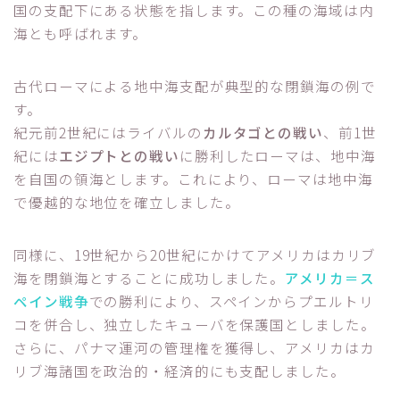
国の支配下にある状態を指します。この種の海域は内
海とも呼ばれます。
古代ローマによる地中海支配が典型的な閉鎖海の例で
す。
紀元前2世紀にはライバルの
カルタゴとの戦い
、前1世
紀には
エジプトとの戦い
に勝利したローマは、地中海
を自国の領海とします。これにより、ローマは地中海
で優越的な地位を確立しました。
同様に、19世紀から20世紀にかけてアメリカはカリブ
海を閉鎖海とすることに成功しました。
アメリカ＝ス
ペイン戦争
での勝利により、スペインからプエルトリ
コを併合し、独立したキューバを保護国としました。
さらに、パナマ運河の管理権を獲得し、アメリカはカ
リブ海諸国を政治的・経済的にも支配しました。