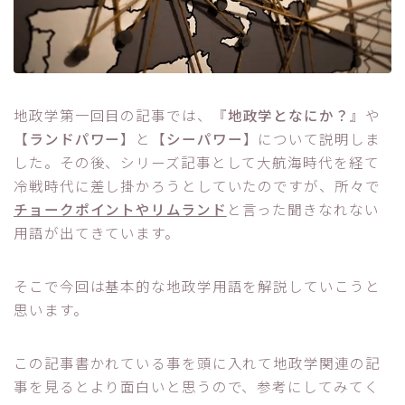
地政学第一回目の記事では、『
地政学となにか？
』や
【
ランドパワー
】と【
シーパワー
】について説明しま
した。その後、シリーズ記事として大航海時代を経て
冷戦時代に差し掛かろうとしていたのですが、所々で
チョークポイントやリムランド
と言った聞きなれない
用語が出てきています。
そこで今回は基本的な地政学用語を解説していこうと
思います。
この記事書かれている事を頭に入れて地政学関連の記
事を見るとより面白いと思うので、参考にしてみてく