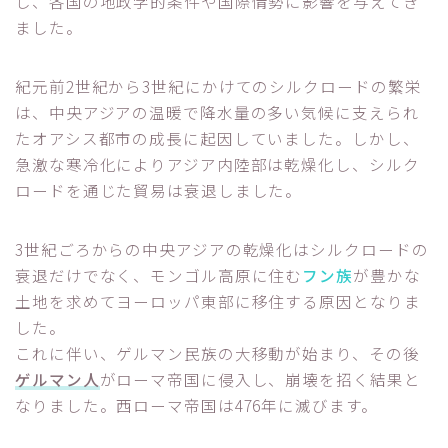
し、各国の地政学的条件や国際情勢に影響を与えてき
ました。
紀元前2世紀から3世紀にかけてのシルクロードの繁栄
は、中央アジアの温暖で降水量の多い気候に支えられ
たオアシス都市の成長に起因していました。しかし、
急激な寒冷化によりアジア内陸部は乾燥化し、シルク
ロードを通じた貿易は衰退しました。
3世紀ごろからの中央アジアの乾燥化はシルクロードの
衰退だけでなく、モンゴル高原に住む
フン族
が豊かな
土地を求めてヨーロッパ東部に移住する原因となりま
した。
これに伴い、ゲルマン民族の大移動が始まり、その後
ゲルマン人
がローマ帝国に侵入し、崩壊を招く結果と
なりました。西ローマ帝国は476年に滅びます。