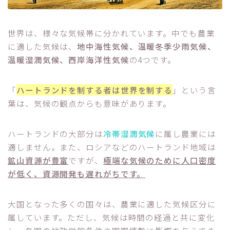
世界は、様々な気候帯に分かれています。中でも農業
に適した気候は、
地中海性気候、温暖冬季少雨気候、
温暖湿潤気候、西岸海洋性気候
の4つです。
「
ハートランドを制する者は世界を制する
」という言
葉は、気候の観点からも意味があります。
ハートランドの大部分は
冷帯湿潤気候
に属し農業には
適しません。また、ロシアなどのハートランド地域は
鉱山資源が豊富
ですが、
極端な気候のために人口密度
が低く、資源開発も遅れがちです。
大国となった多くの国々は、農業に適した気候区分に
属しています。ただし、気候は時間の経過と共に変化