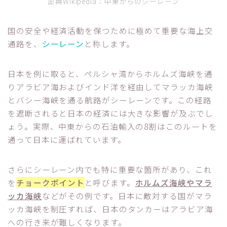
出典Wikipedia：中東からのシーレーン
国の安全や経済活動を保つために極めて重要な海上交
通路を、
シーレーン
と称します。
日本を例に取ると、ペルシャ湾からホルムズ海峡を通
りアラビア海およびインド洋を経由してマラッカ海峡
とバシー海峡を通る航路がシーレーンです。この経路
を遮断されると日本の経済には大きな影響が及ぶでし
ょう。実際、中東からの石油輸入の8割はこのルートを
通って日本に運ばれています。
さらにシーレーン内でも特に重要な箇所があり、これ
を
チョークポイント
と呼びます。
ホルムズ海峡やマラ
ッカ海峡
などがその例です。日本に敵対する国がマラ
ッカ海峡を制圧すれば、日本のタンカーはアラビア海
への行き来が難しくなります。