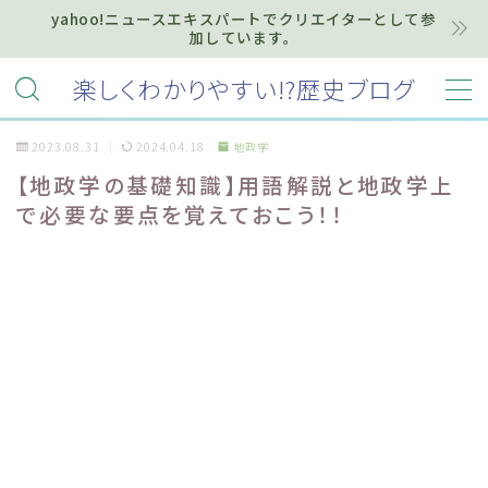
yahoo!ニュースエキスパートでクリエイターとして参
加しています。
MENU
楽しくわかりやすい!?歴史ブログ
2023.08.31
2024.04.18
地政学
ホーム
【地政学の基礎知識】用語解説と地政学上
で必要な要点を覚えておこう！！
プライバシーポリシー
お知らせ『インフォメーション』
質問・お問い合わせ等はこちらまで