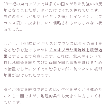
19世紀の東南アジアでは多くの国々が欧州列強の植民
地となりましたが、タイだけはそれを免れています。
当時のタイはビルマ（イギリス領）とインドシナ（フ
ランス領）に挟まれ、いつ侵略されるかもしれない状
況でした。
しかし、1896年にイギリスとフランスはタイの領土を
巡る紛争を避けるために
チャオプラヤ川流域を緩衝地
帯
とすることで合意します。これは、北米やインドで
植民地戦争を繰り広げた両国が同じ事態を避けるため
の措置でした。タイでの紛争を未然に防ぐために緩衝
地帯が設けられたのです。
タイが独立を維持できたのは近代化を早くから進めた
ことも一因ですが、地理的条件も大きく味方してくれ
ています。