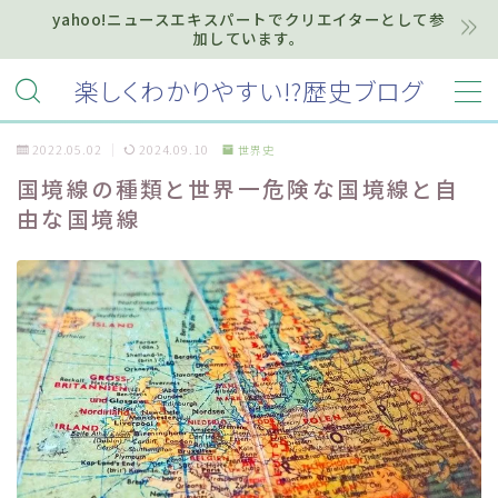
yahoo!ニュースエキスパートでクリエイターとして参
加しています。
MENU
楽しくわかりやすい!?歴史ブログ
2022.05.02
2024.09.10
世界史
ホーム
国境線の種類と世界一危険な国境線と自
由な国境線
プライバシーポリシー
お知らせ『インフォメーション』
質問・お問い合わせ等はこちらまで