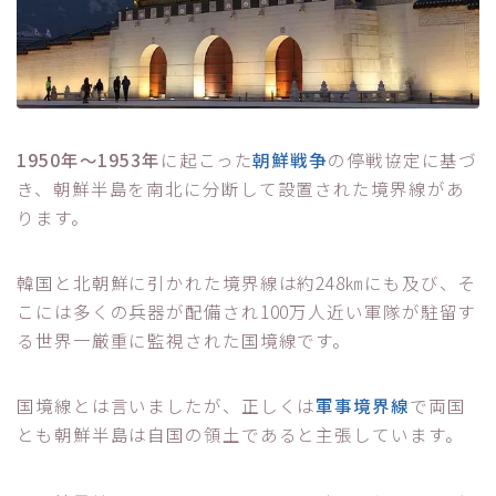
1950年～1953年
に起こった
朝鮮戦争
の停戦協定に基づ
き、朝鮮半島を南北に分断して設置された境界線があ
ります。
韓国と北朝鮮に引かれた境界線は約248㎞にも及び、そ
こには多くの兵器が配備され100万人近い軍隊が駐留す
る世界一厳重に監視された国境線です。
国境線とは言いましたが、正しくは
軍事境界線
で両国
とも朝鮮半島は自国の領土であると主張しています。