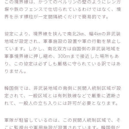
この境界線は、かつてのベルリンの壁のようにレンガ
塀や鉄のフェンスで仕切られているわけではなく、境
界を示す標柱が一定間隔続くだけで簡易的です。
協定により、境界線を挟んで南北2㎞、幅4㎞の非武装
地域が設定され、軍事施設の設置や軍の行動を禁止し
ています。しかし、南北双方は自国側の非武装地域を
軍事境界線に押し縮め、300ｍまで接近した場所もあ
り、この協定は必ずしも厳格に守られている訳ではあ
りません。
韓国側では、非武装地域の南側に民間人統制区域が設
定されて、一般区域とは有刺鉄線などで厳重に遮断さ
れて、一般人の立ち入りには許可が必要となります。
軍隊が駐留しているのは、この民間人統制区域で、そ
こに監視台や軍用施設が設置されています。韓国側だ