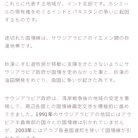
これらに代表する地域が、インド北部です。カシミー
ルの領有権をめぐるインドとパキスタンの争いに起因
するものです。
途切れた国境線は、サウジアラビアのイエメン間の砂
漠地帯です。
砂漠にすむ遊牧民が移動に支障をきたさないようにサ
ウジアラビア政府が国境を定めなかった事と、砂漠の
油田開発をめぐり、両国に争いが起きた為です。
サウジアラビア政府は、湾岸戦争後の地域の安定を重
視して、周辺各国との国境線画定交渉を積極的に進め
てきました。
1991年
のサウジアラビアの地図にはアラ
ビア半島南部の国々との国境線は引かれていません
が、
2003年
にはアラブ首長国連邦を除いて国境線が引