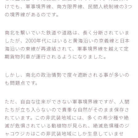
けでも、軍事境界線、南方限界線、民間人統制線の3つ
の境界線があるのです。
南北を繋いでいた鉄道や道路は、長く分断されていま
したが、2000年代にはいると黄海沿いの京義線と日本
海沿いの東線が再連結されて、軍事境界線を越えて定
期貨物列車が運行されるようになりました。
しかし、南北の政治情勢で度々遮断される事が多いの
も問題点です。
ただ、自由な往来ができない軍事境界線ですが、人間
たちが立ち入らないので貴重な自然がそのまま保存さ
れています。この非武装地域には、多くの希少種や絶
滅が危惧されている動植物が見られ、絶滅危惧種のジ
ャコウジカはこの非武装地域にしか生息していませ