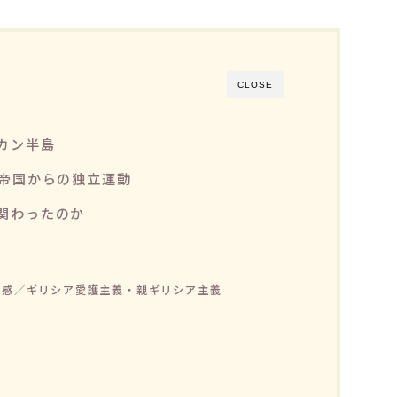
CLOSE
カン半島
ン帝国からの独立運動
関わったのか
気感／ギリシア愛護主義・親ギリシア主義