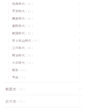
飛鳥時代
20
平安時代
63
鎌倉時代
40
室町時代
27
戦国時代
80
安土桃山時代
55
江戸時代
88
明治時代
75
大正時代
15
昭和
64
平成
7
戦国史
23
近代史
75