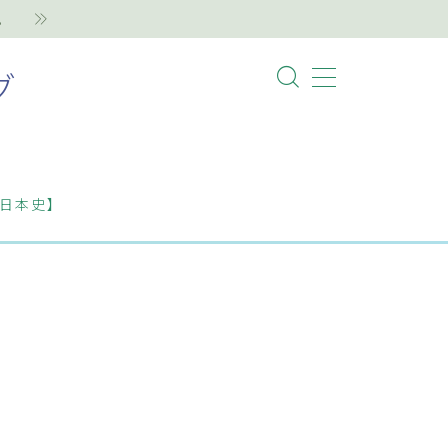
。
グ
日本史】