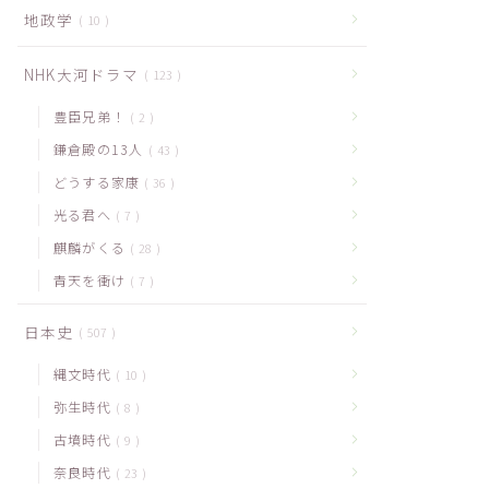
地政学
10
NHK大河ドラマ
123
豊臣兄弟！
2
鎌倉殿の13人
43
どうする家康
36
光る君へ
7
麒麟がくる
28
青天を衝け
7
日本史
507
縄文時代
10
弥生時代
8
古墳時代
9
奈良時代
23