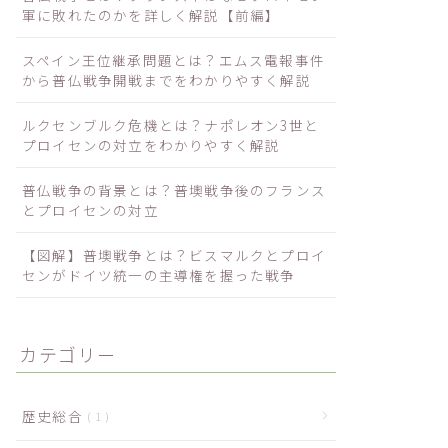
軍に敗れたのかを詳しく解説【前編】
スペイン王位継承問題とは？エムス電報事件
から普仏戦争開戦までをわかりやすく解説
ルクセンブルク危機とは？ナポレオン3世と
プロイセンの対立をわかりやすく解説
普仏戦争の背景とは？普墺戦争後のフランス
とプロイセンの対立
【図解】普墺戦争とは？ビスマルクとプロイ
センがドイツ統一の主導権を握った戦争
カテゴリー
歴史総合
1