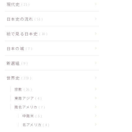
現代史
21
日本史の流れ
51
絵で見る日本史
10
日本の城
7
新選組
9
世界史
278
宗教
26
東南アジア
4
南北アメリカ
7
中南米
3
北アメリカ
4