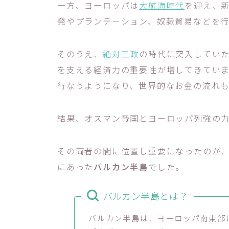
一方、ヨーロッパは
大航海時代
を迎え、
発やプランテーション、奴隷貿易などを行
そのうえ、
絶対王政
の時代に突入してい
を支える経済力の重要性が増してきてい
行なうようになり、世界的なお金の流れも
結果、オスマン帝国とヨーロッパ列強の
その両者の間に位置し重要になったのが
にあった
バルカン半島
でした。
バルカン半島とは？
バルカン半島は、ヨーロッパ南東部