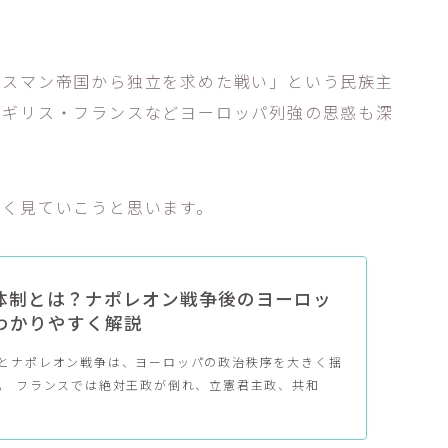
オスマン帝国から独立を求めた戦い」という民族主
イギリス・フランスなどヨーロッパ列強の思惑も深
しく見ていこうと思います。
体制とは？ナポレオン戦争後のヨーロッ
わかりやすく解説
とナポレオン戦争は、ヨーロッパの政治秩序を大きく揺
。 フランスでは絶対王政が倒れ、立憲君主政、共和