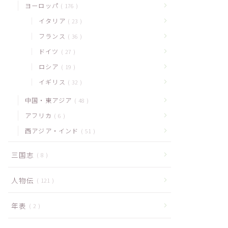
ヨーロッパ
176
イタリア
23
フランス
36
ドイツ
27
ロシア
19
イギリス
32
中国・東アジア
48
アフリカ
6
西アジア・インド
51
三国志
8
人物伝
121
年表
2