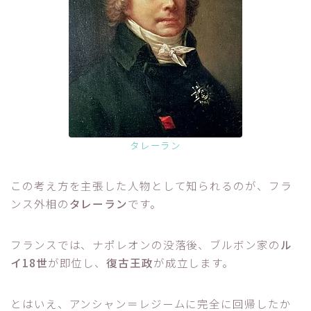
タレーラン
この考え方を主張した人物として知られるのが、フラ
ンス外相の
タレーラン
です。
フランスでは、ナポレオンの没落後、ブルボン家の
ル
イ18世
が即位し、
復古王政
が成立します。
とはいえ、アンシャン＝レジームに完全に回帰したか