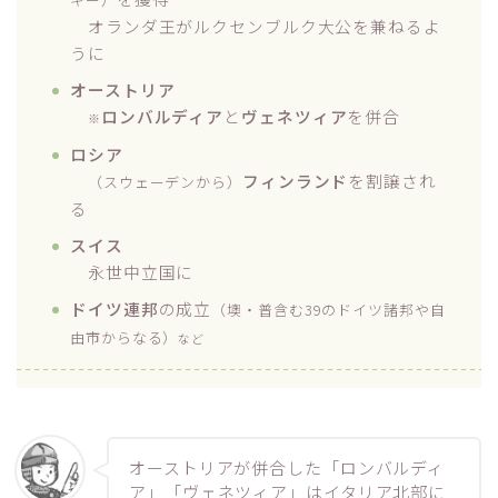
オランダ王がルクセンブルク大公を兼ねるよ
うに
オーストリア
ロンバルディア
と
ヴェネツィア
を併合
※
ロシア
フィンランド
を割譲され
（スウェーデンから）
る
スイス
永世中立国に
ドイツ連邦
の成立
（墺・普含む39のドイツ諸邦や自
由市からなる）
など
オーストリアが併合した「ロンバルディ
ア」「ヴェネツィア」はイタリア北部
に