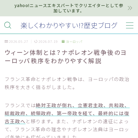
yahoo!ニュースエキスパートでクリエイターとして参
加しています。
MENU
楽しくわかりやすい!?歴史ブログ
2026.05.27
2026.07.19
ヨーロッパ
ホーム
ウィーン体制とは？ナポレオン戦争後のヨ
ーロッパ秩序をわかりやすく解説
プライバシーポリシー
お知らせ『インフォメーション』
フランス革命とナポレオン戦争は、ヨーロッパの政治
秩序を大きく揺るがしました。
質問・お問い合わせ等はこちらまで
フランスでは
絶対王政が倒れ、立憲君主政、共和政、
総裁政府、統領政府、第一帝政を経て、最終的には復
古王政へ
と移ります。また、ナポレオンの遠征によっ
て、フランス革命の理念やナポレオン法典はヨーロッ
パ各地にも広がっていきました。