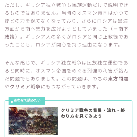
ただし、ギリシア独立戦争も民族運動だけで説明でき
るものではありません。当時のオスマン帝国はかつて
ほどの力を保てなくなっており、さらにロシアは黒海
方面から南へ勢力を広げようとしていました（＝
南下
政策
）。ギリシア人の多くがロシアと同じ正教徒であ
ったことも、ロシアが関心を持つ理由になります。
そんな感じで、ギリシア独立戦争は民族独立運動であ
ると同時に、オスマン帝国をめぐる列強の利害が絡ん
だ問題でもありました。この問題は、のちの
東方問題
や
クリミア戦争
にもつながっていきます。
クリミア戦争の背景・流れ・終
わり方を見てみよう