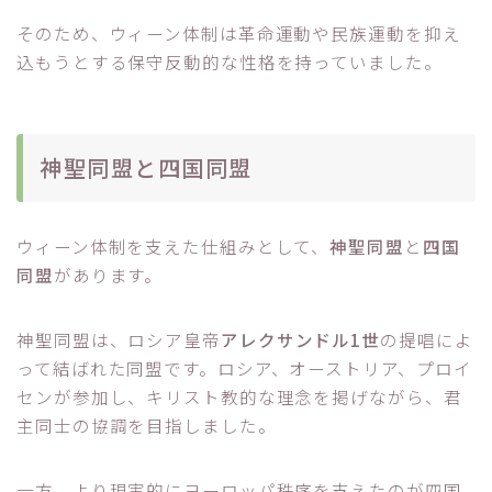
そのため、ウィーン体制は革命運動や民族運動を抑え
込もうとする保守反動的な性格を持っていました。
神聖同盟と四国同盟
ウィーン体制を支えた仕組みとして、
神聖同盟
と
四国
同盟
があります。
神聖同盟は、ロシア皇帝
アレクサンドル1世
の提唱によ
って結ばれた同盟です。ロシア、オーストリア、プロイ
センが参加し、キリスト教的な理念を掲げながら、君
主同士の協調を目指しました。
一方、より現実的にヨーロッパ秩序を支えたのが四国