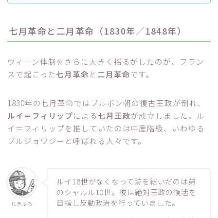
七月革命と二月革命（1830年／1848年）
ウィーン体制をさらに大きく揺るがしたのが、フラン
スで起こった
七月革命
と
二月革命
です。
1830年の七月革命ではブルボン朝の復古王政が倒れ、
ルイ＝フィリップ
による
七月王政
が成立しました。ル
イ＝フィリップを推していたのは中産階級、いわゆる
ブルジョワジーと呼ばれる人々です。
ルイ18世がなくなって跡を継いだのは弟
のシャルル10世。彼は絶対王政の復活を
目指し反動政治を行っていました。
れきぶろ