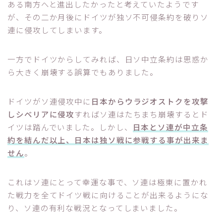
ある南方へと進出したかったと考えていたようです
が、その二か月後にドイツが独ソ不可侵条約を破りソ
連に侵攻してしまいます。
一方でドイツからしてみれば、日ソ中立条約は思惑か
ら大きく崩壊する誤算でもありました。
ドイツがソ連侵攻中に
日本からウラジオストクを攻撃
しシベリアに侵攻
すればソ連はたちまち崩壊するとド
イツは踏んでいました。しかし、
日本とソ連が中立条
約を結んだ以上、日本は独ソ戦に参戦する事が出来ま
せん
。
これはソ連にとって幸運な事で、ソ連は極東に置かれ
た戦力を全てドイツ戦に向けることが出来るようにな
り、ソ連の有利な戦況となってしまいました。