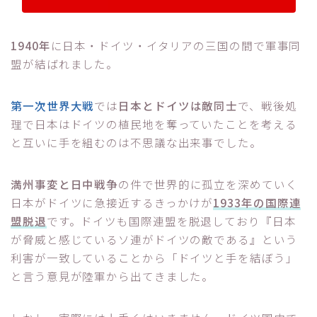
1940年
に日本・ドイツ・イタリアの三国の間で軍事同
盟が結ばれました。
第一次世界大戦
では
日本とドイツは敵同士
で、戦後処
理で日本はドイツの植民地を奪っていたことを考える
と互いに手を組むのは不思議な出来事でした。
満州事変と日中戦争
の件で世界的に孤立を深めていく
日本がドイツに急接近するきっかけが
1933年の国際連
盟脱退
です。ドイツも国際連盟を脱退しており『日本
が脅威と感じているソ連がドイツの敵である』という
利害が一致していることから「ドイツと手を結ぼう」
と言う意見が陸軍から出てきました。