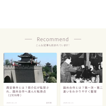
Recommend
こんな記事も読まれています！
西安事件とは？蒋介石が監禁さ
国共合作とは？第一次・第二
れ、国共合作へ進んだ転換点
違いをわかりやすく整理
（1936年）
Follow Me
2026.02.23
近代史
2026.02.21
近