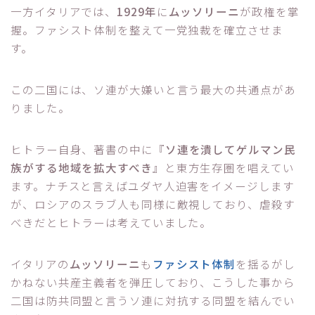
一方イタリアでは、
1929年
に
ムッソリーニ
が政権を掌
握。ファシスト体制を整えて一党独裁を確立させま
す。
この二国には、ソ連が大嫌いと言う最大の共通点があ
りました。
ヒトラー自身、著書の中に『
ソ連を潰してゲルマン民
族がする地域を拡大すべき
』と東方生存圏を唱えてい
ます。ナチスと言えばユダヤ人迫害をイメージします
が、ロシアのスラブ人も同様に敵視しており、虐殺す
べきだとヒトラーは考えていました。
イタリアの
ムッソリーニ
も
ファシスト体制
を揺るがし
かねない共産主義者を弾圧しており、こうした事から
二国は防共同盟と言うソ連に対抗する同盟を結んでい