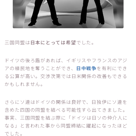
三国同盟は
日本にとっては希望
でした。
ドイツの後ろ盾があれば、イギリスやフランスのアジ
アの植民地を奪うことができ、
日中戦争
を有利にでき
る公算が高い。交渉次第では日米関係の改善もできる
かもしれません。
さらにソ連はドイツの関係は良好で、日独伊にソ連を
含めた四国の同盟を結べる可能性すら出てきました。
事実、三国同盟を結ぶ際に「ドイツは日ソの仲介人に
なる」と言われた事から同盟締結に躍起になったほど
でした。