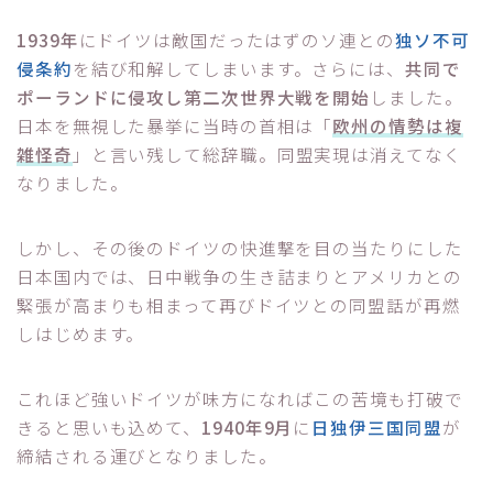
1939年
にドイツは敵国だったはずのソ連との
独ソ不可
侵条約
を結び和解してしまいます。さらには、
共同で
ポーランドに侵攻し第二次世界大戦を開始
しました。
日本を無視した暴挙に当時の首相は「
欧州の情勢は複
雑怪奇
」と言い残して総辞職。同盟実現は消えてなく
なりました。
しかし、その後のドイツの快進撃を目の当たりにした
日本国内では、日中戦争の生き詰まりとアメリカとの
緊張が高まりも相まって再びドイツとの同盟話が再燃
しはじめます。
これほど強いドイツが味方になればこの苦境も打破で
きると思いも込めて、
1940年9月
に
日独伊三国同盟
が
締結される運びとなりました。