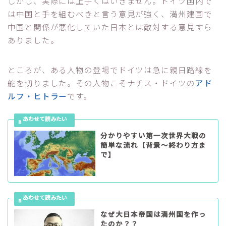
しかし、実際には上手くはいきません。ドイツ国内で
は中国と手を組むべきと言う意見が強く、満州建国で
中国と関係が悪化していた日本とは敵対する意見すら
ありました。
ところが、ある人物の登場でドイツは急に親日路線を
舵を切りました。その人物こそナチス・ドイツの
アド
ルフ・ヒトラー
です。
分かりやすい第一次世界大戦の
簡単な流れ【背景～終わり方ま
で】
なぜ大日本帝国は満州国を作っ
たのか？？