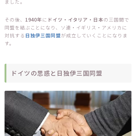
ました。
その後、
1940年
に
ドイツ・イタリア・日本
の三国間で
同盟を結ぶことになり、ソ連・イギリス・アメリカに
対抗する
日独伊三国同盟
が成立していくことになりま
す。
ドイツの思惑と日独伊三国同盟