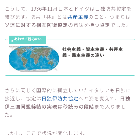
こうして、1936年11月日本とドイツは日独防共協定を
結びます。防共『共』とは
共産主義
のこと。つまりは
ソ連に対する相互防衛協定
の意味を持つ協定でした。
社会主義・資本主義・共産主
義・民主主義の違い
さらに同じく国際的に孤立していたイタリアも日独に
接近し、協定は
日独伊防共協定
へと姿を変えて、
日独
伊三国同盟締結の実現は秒読みの段階
まで入りまし
た。
しかし、ここで状況が変化します。