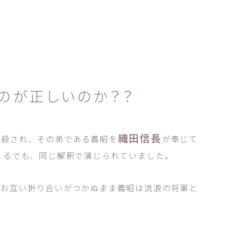
のが正しいのか？？
織田信長
謀殺され、その弟である義昭を
が奉じて
くるでも、同じ解釈で演じられていました。
、お互い折り合いがつかぬまま義昭は流浪の将軍と