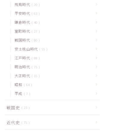
飛鳥時代
20
平安時代
63
鎌倉時代
40
室町時代
27
戦国時代
80
安土桃山時代
55
江戸時代
88
明治時代
75
大正時代
15
昭和
64
平成
7
戦国史
23
近代史
75