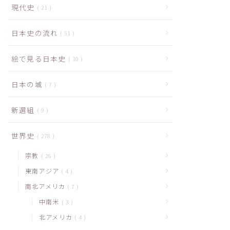
現代史
21
日本史の流れ
51
絵で見る日本史
10
日本の城
7
新選組
9
世界史
278
宗教
26
東南アジア
4
南北アメリカ
7
中南米
3
北アメリカ
4