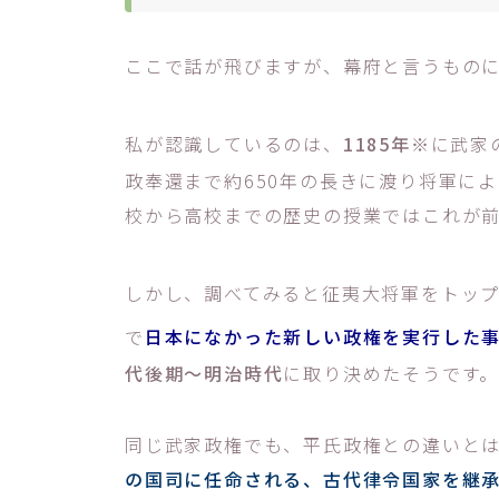
ここで話が飛びますが、幕府と言うもの
私が認識しているのは、
1185年
※に武家
政奉還まで約650年の長きに渡り将軍に
校から高校までの歴史の授業ではこれが
しかし、調べてみると征夷大将軍をトッ
で
日本になかった新しい政権を実行した
代後期～明治時代
に取り決めたそうです
同じ武家政権でも、平氏政権との違いと
の国司に任命される、古代律令国家を継