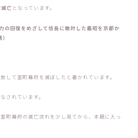
府滅亡
となっています。
権力の回復をめざして信長に敵対した義昭を京都か
略）
追放して室町幕府を滅ぼしたと書かれています。
がなされています。
る室町幕府の滅亡流れを少し見てから、本題に入っ