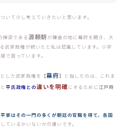
について少し考えていきたいと思います。
源頼朝
の棟梁である
が鎌倉の地に幕府を開き、大
よる武家政権が続いたと私は認識しています。小学
前提で習っています。
幕府
プとした武家政権を【
】と指したのは、これま
違いを明確
事
と
平氏政権との
にするために
江戸時
。
は
平家はその一門の多くが朝廷の官職を得て、各国
承
しているかいないかの違いです。