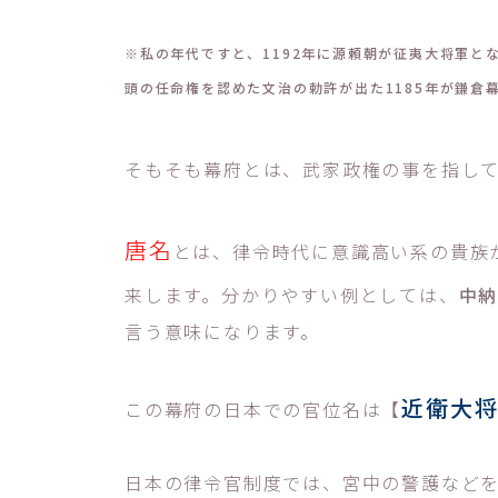
※私の年代ですと、1192年に源頼朝が征夷大将軍と
頭の任命権を認めた文治の勅許が出た1185年が鎌倉
そもそも幕府とは、武家政権の事を指し
唐名
とは、律令時代に意識高い系の貴族
来します。分かりやすい例としては、
中
言う意味になります。
近衛大
この幕府の日本での官位名は【
日本の律令官制度では、宮中の警護など