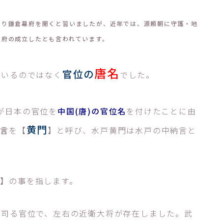
なり鎌倉幕府を開くと習いましたが、近年では、源頼朝に守護・地
幕府の成立したとも言われています。
唐名
官位の
ているのではなく
でした。
が日本の官位を
中国(唐)の官位名
を付けたことに由
黄門
納言
を【
】と呼び、水戸黄門は水戸の中納言と
将
】の事を指します。
を司る官位で、左右の近衛大将が存在しました。武