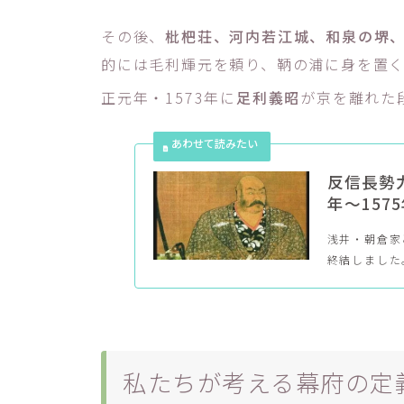
その後、
枇杷荘、河内若江城、和泉の堺
的には毛利輝元を頼り、鞆の浦に身を置
正元年・1573年に
足利義昭
が京を離れた
反信長勢
年～157
浅井・朝倉家
終結しました
私たちが考える幕府の定