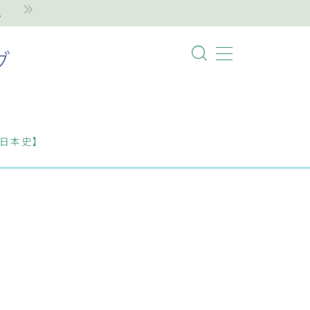
。
グ
日本史】