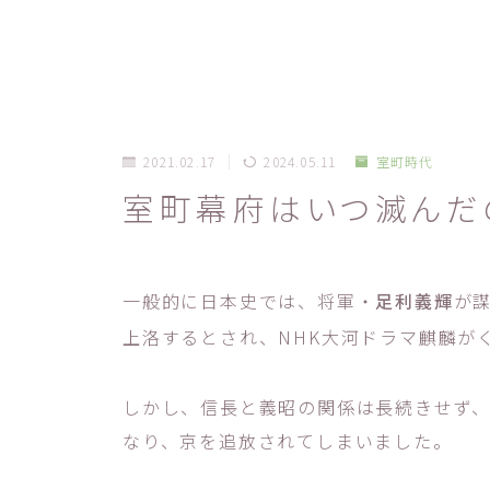
2021.02.17
2024.05.11
室町時代
室町幕府はいつ滅んだ
一般的に日本史では、将軍・
足利義輝
が
上洛するとされ、NHK大河ドラマ麒麟が
しかし、信長と義昭の関係は長続きせず
なり、京を追放されてしまいました。