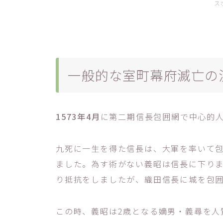
ス
一般的な室町幕府滅亡の
1573年4月
に第二期信長包囲網で中心的
九死に一生を得た信長は、大軍を率いて
ました。為す術がない義昭は信長に下り
り抵抗をしましたが、織田信長に城を包
この時、義昭は2歳となる嫡男・義尋を人