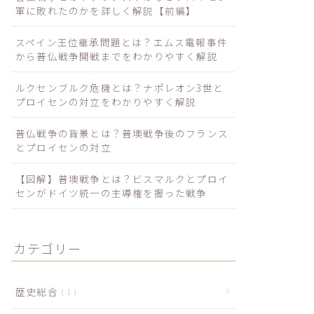
軍に敗れたのかを詳しく解説【前編】
スペイン王位継承問題とは？エムス電報事件
から普仏戦争開戦までをわかりやすく解説
ルクセンブルク危機とは？ナポレオン3世と
プロイセンの対立をわかりやすく解説
普仏戦争の背景とは？普墺戦争後のフランス
とプロイセンの対立
【図解】普墺戦争とは？ビスマルクとプロイ
センがドイツ統一の主導権を握った戦争
カテゴリー
歴史総合
1