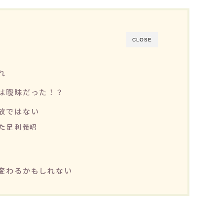
CLOSE
れ
は曖昧だった！？
放ではない
た足利義昭
変わるかもしれない