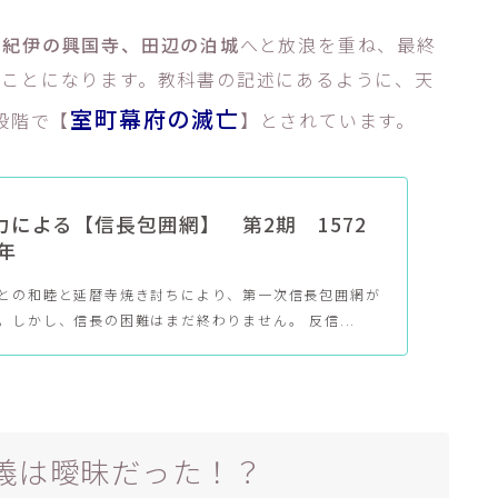
、紀伊の興国寺、田辺の泊城
へと放浪を重ね、最終
くことになります。教科書の記述にあるように、天
室町幕府の滅亡
段階で【
】とされています。
力による【信長包囲網】 第2期 1572
5年
との和睦と延暦寺焼き討ちにより、第一次信長包囲網が
。しかし、信長の困難はまだ終わりません。 反信...
義は曖昧だった！？