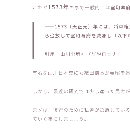
1573年
これが
の事で一般的には
室町幕
——1573（天正元）年には、将軍
ら追放して室町幕府を滅ぼし（以下
引用 山川出版社『詳説日本史』
有名な山川日本史にも織田信長が義昭を
しかし、最近の研究では少し違った見方
まずは、復習のために私達が認識してい
ていく事にしましょう。