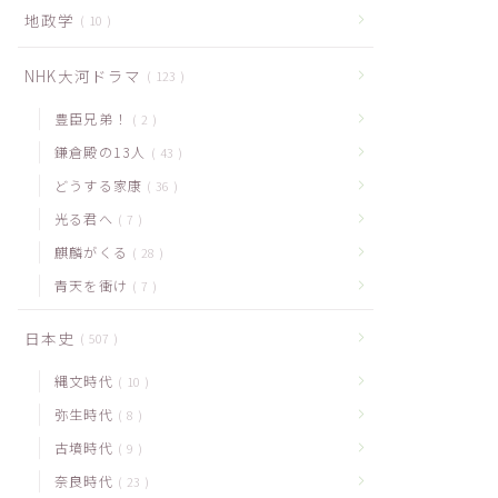
地政学
10
NHK大河ドラマ
123
豊臣兄弟！
2
鎌倉殿の13人
43
どうする家康
36
光る君へ
7
麒麟がくる
28
青天を衝け
7
日本史
507
縄文時代
10
弥生時代
8
古墳時代
9
奈良時代
23