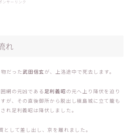
ポンサーリンク
流れ
人物だった
武田信玄
が、上洛途中で死去します。
包囲網の元凶である
足利義昭
の元へ上り降伏を迫り
ますが、その直後御所から脱出し槇島城に立て籠も
囲され足利義昭は降伏しました。
質として差し出し、京を離れました。