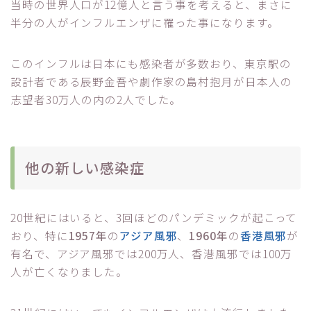
当時の世界人口が12億人と言う事を考えると、まさに
半分の人がインフルエンザに罹った事になります。
このインフルは日本にも感染者が多数おり、東京駅の
設計者である辰野金吾や劇作家の島村抱月が日本人の
志望者30万人の内の2人でした。
他の新しい感染症
20世紀にはいると、3回ほどのパンデミックが起こって
おり、特に
1957年
の
アジア風邪
、
1960年
の
香港風邪
が
有名で、アジア風邪では200万人、香港風邪では100万
人が亡くなりました。