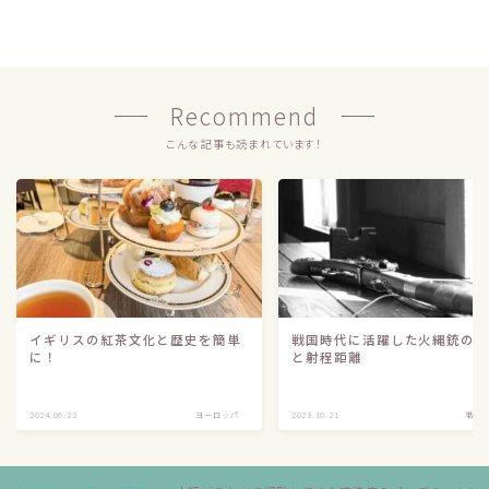
Recommend
こんな記事も読まれています！
イギリスの紅茶文化と歴史を簡単
戦国時代に活躍した火縄銃の
に！
と射程距離
Follow Me
2024.06.22
ヨーロッパ
2023.10.21
戦国