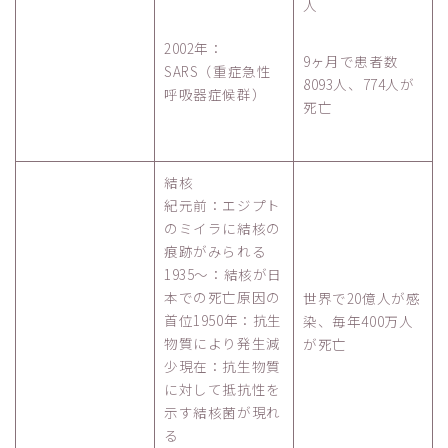
人
2002年：
9ヶ月で患者数
SARS（重症急性
8093人、774人が
呼吸器症候群）
死亡
結核
紀元前：エジプト
のミイラに結核の
痕跡がみられる
1935～：結核が日
本での死亡原因の
世界で20億人が感
首位1950年：抗生
染、毎年400万人
物質により発生減
が死亡
少現在：抗生物質
に対して抵抗性を
示す結核菌が現れ
る