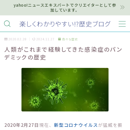
yahoo!ニュースエキスパートでクリエイターとして参
加しています。
MENU
楽しくわかりやすい!?歴史ブログ
2020.02.28
2024.11.27
色々な歴史
ホーム
人類がこれまで経験してきた感染症のパン
デミックの歴史
プライバシーポリシー
お知らせ『インフォメーション』
質問・お問い合わせ等はこちらまで
2020年2月27日
現在、
新型コロナウイルス
が猛威を振