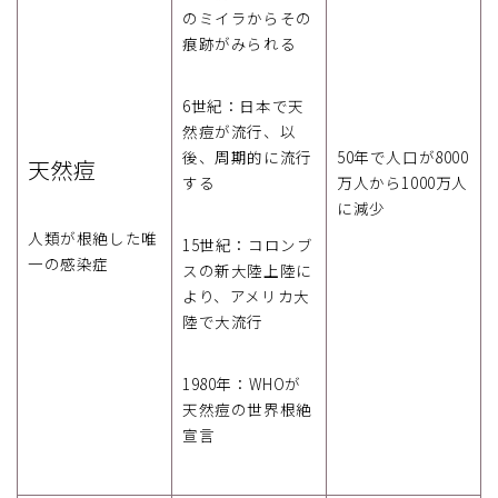
のミイラからその
痕跡がみられる
6世紀：日本で天
然痘が流行、以
後、周期的に流行
50年で人口が8000
天然痘
する
万人から1000万人
に減少
人類が根絶した唯
15世紀：コロンブ
一の感染症
スの新大陸上陸に
より、アメリカ大
陸で大流行
1980年：WHOが
天然痘の世界根絶
宣言