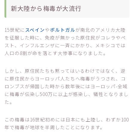
新大陸から梅毒が大流行
15世紀に
スペイン
や
ポルトガル
が南北のアメリカ大陸
を征服した時に、免疫が無かった原住民がコレラやペ
スト、インフルエンザに一斉にかかり、メキシコでは
人口の8割が命を落とす大惨事になりました。
しかし、原住民たちも黙ってはいるわけではなく、逆
に原住民からヨーロッパ人たちへ梅毒がうつされ、コ
ロンブスが帰国した時から数年後にはヨーロッパ-全域
に梅毒が伝染し500万に以上が感染し、犠牲となりまし
た。
この梅毒は16世紀初めには日本にも上陸し、わずか100
年で梅毒が地球を半周したことになります。