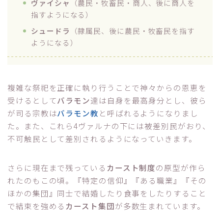
ヴァイシャ
（農民・牧畜民・商人、後に商人を
指すようになる）
シュードラ
（隷属民、後に農民・牧畜民を指す
ようになる）
複雑な祭祀を正確に執り行うことで神々からの恩恵を
受けるとして
バラモン
達は自身を最高身分とし、彼ら
が司る宗教は
バラモン教
と呼ばれるようになりまし
た。また、これら4ヴァルナの下には被差別民がおり、
不可触民として差別されるようになっていきます。
さらに現在まで残っている
カースト制度
の原型が作ら
れたのもこの頃。『特定の信仰』『ある職業』『その
ほかの集団』同士で結婚したり食事をしたりすること
で結束を強める
カースト集団
が多数生まれています。