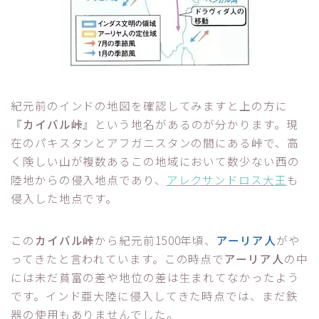
紀元前のインドの地図を確認してみますと上の方に
『
カイバル峠
』という地名があるのが分かります。現
在のパキスタンとアフガニスタンの間にある峠で、高
く険しい山が複数あるこの地域において数少ない西の
陸地からの侵入地点であり、
アレクサンドロス大王
も
侵入した地点です。
この
カイバル峠
から紀元前1500年頃、
アーリア人
がや
ってきたと言われています。この時点で
アーリア人
の中
には未だ貧富の差や地位の差は生まれてなかったよう
です。インド亜大陸に侵入してきた時点では、まだ鉄
器の使用もありませんでした。