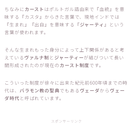
ちなみに
カースト
はポルトガル語由来で『血統』を意
味する『カスタ』からきた言葉で、現地インドでは
『生まれ』『出自』を意味する『
ジャーティ
』という
言葉が使われます。
そんな生まれもった身分によって上下関係があると考
えている
ヴァルナ制
と
ジャーティー
が結びついて長い
間形成されたのが現在の
カースト制度
です。
こういった制度が徐々に出来た紀元前600年頃までの時
代は、
バラモン教の聖典
でもある
ヴェーダ
から
ヴェー
ダ時代
と呼ばれています。
スポンサーリンク