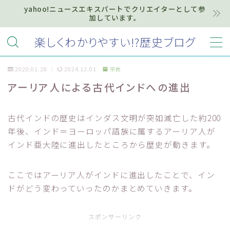
yahoo!ニュースエキスパートでクリエイターとして参
加しています。
MENU
楽しくわかりやすい!?歴史ブログ
2020.01.28
2024.12.01
宗教
ホーム
アーリア人による古代インドへの進出
プライバシーポリシー
古代インドの歴史はインダス文明が突如滅亡した約200
お知らせ『インフォメーション』
年後、インド＝ヨーロッパ語族に属するアーリア人が
インド亜大陸に進出したところから歴史が動きます。
質問・お問い合わせ等はこちらまで
ここではアーリア人がインドに進出したことで、イン
ドがどう変わっていったのかまとめていきます。
スポンサーリンク