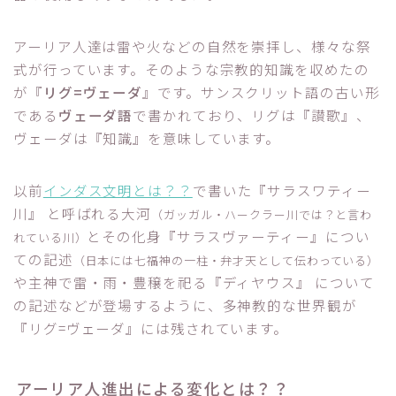
アーリア人達は雷や火などの自然を崇拝し、様々な祭
式が行っています。そのような宗教的知識を収めたの
が『
リグ=ヴェーダ
』です。サンスクリット語の古い形
である
ヴェーダ語
で書かれており、リグは『讃歌』、
ヴェーダは『知識』を意味しています。
以前
インダス文明とは？？
で書いた『サラスワティー
川』 と呼ばれる大河
（ガッガル・ハークラー川では？と言わ
とその化身『サラスヴァーティー』につい
れている川）
ての記述
（日本には七福神の一柱・弁才天として伝わっている）
や主神で雷・雨・豊穣を祀る『ディヤウス』 について
の記述などが登場するように、多神教的な世界観が
『リグ=ヴェーダ』には残されています。
アーリア人進出による変化とは？？