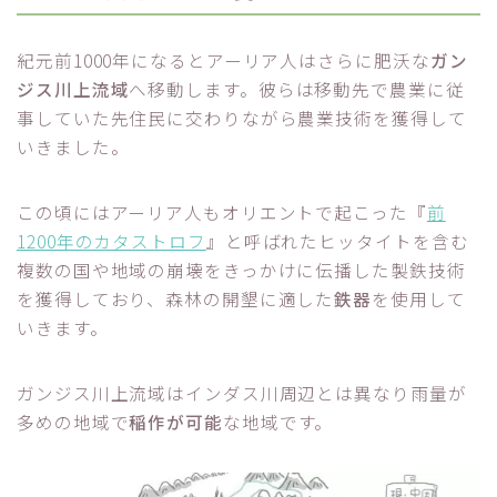
紀元前1000年になるとアーリア人はさらに肥沃な
ガン
ジス川上流域
へ移動します。彼らは移動先で農業に従
事していた先住民に交わりながら農業技術を獲得して
いきました。
この頃にはアーリア人もオリエントで起こった『
前
1200年のカタストロフ
』と呼ばれたヒッタイトを含む
複数の国や地域の崩壊をきっかけに伝播した製鉄技術
を獲得しており、森林の開墾に適した
鉄器
を使用して
いきます。
ガンジス川上流域はインダス川周辺とは異なり雨量が
多めの地域で
稲作が可能
な地域です。