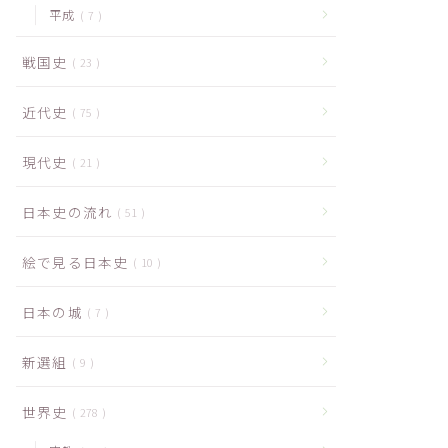
平成
7
戦国史
23
近代史
75
現代史
21
日本史の流れ
51
絵で見る日本史
10
日本の城
7
新選組
9
世界史
278