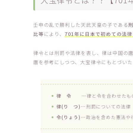
壬申の乱で勝利した天武天皇の子である
比等
により、
701年に日本で初めての法
律令とは刑罰や法律を表し、律は中国の
唐を参考にしつつ、大宝律令にもとづいた
律 令
…律と令を合わせたも
律(り つ)
…刑罰についての法律
令(りょう)
…政治を含めた憲法や