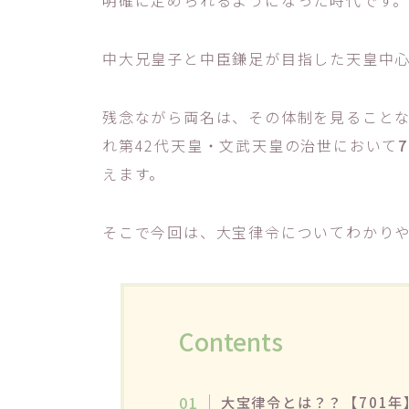
明確に定められるようになった時代です
中大兄皇子と中臣鎌足が目指した天皇中
残念ながら両名は、その体制を見ること
れ第42代天皇・文武天皇の治世において
えます。
そこで今回は、大宝律令についてわかり
Contents
大宝律令とは？？【701年