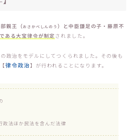
刑部親王（
）と中臣鎌足の子・藤原不
おさかべしんのう
律である大宝律令が制定
されました。
唐の政治をモデルにしてつくられました。その後も
律令政治
【
】が行われることになります。
の
行政法ほか民法を含んだ法律