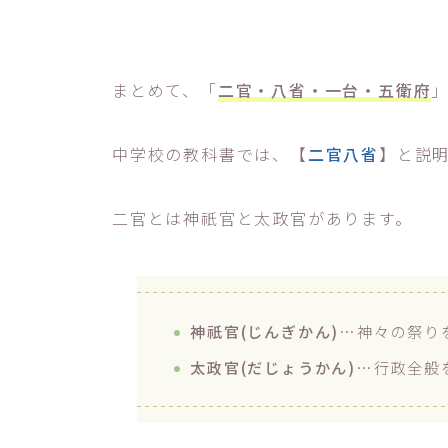
まとめて、「
二官・八省・一台・五衛府
中学校の教科書では、【
二官八省
】と説
二官とは神祇官と太政官があります。
神祇官(じんぎかん)
…神々の祭り
太政官(だじょうかん)
…行政全般