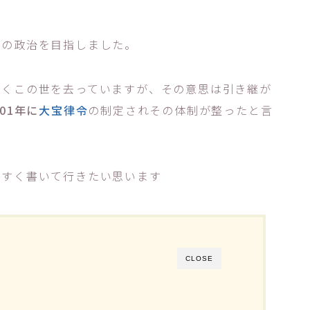
。
心の政治を目指しました。
なくこの世を去っていますが、その意思は引き継が
701年に
大宝律令
の制定されその体制が整ったと言
やすく書いて行きたい思います
CLOSE
】