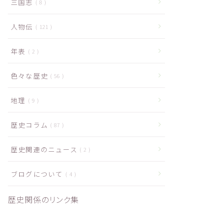
三国志
8
人物伝
121
年表
2
色々な歴史
56
地理
9
歴史コラム
87
歴史関連のニュース
2
ブログについて
4
歴史関係のリンク集