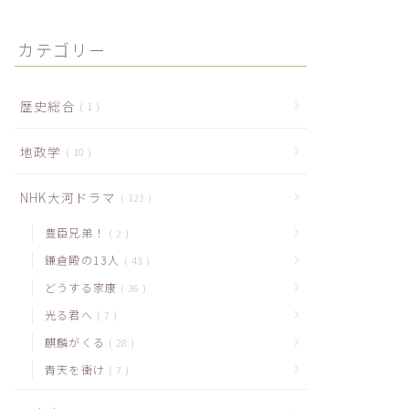
カテゴリー
歴史総合
1
地政学
10
NHK大河ドラマ
123
豊臣兄弟！
2
鎌倉殿の13人
43
どうする家康
36
光る君へ
7
麒麟がくる
28
青天を衝け
7