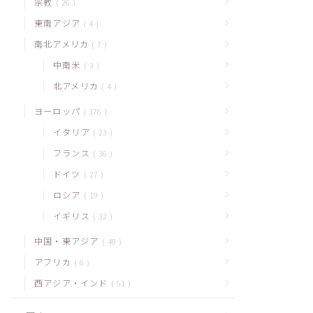
宗教
26
東南アジア
4
南北アメリカ
7
中南米
3
北アメリカ
4
ヨーロッパ
176
イタリア
23
フランス
36
ドイツ
27
ロシア
19
イギリス
32
中国・東アジア
48
アフリカ
6
西アジア・インド
51