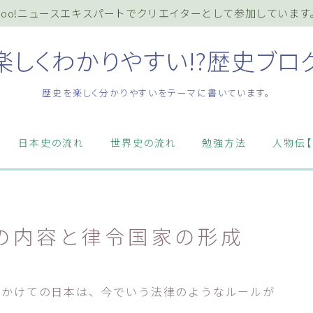
ahoo!ニュースエキスパートでクリエイターとして参加しています
楽しくわかりやすい!?歴史ブロ
歴史を楽しく分かりやすいをテーマに書いています。
ホーム
日本史の流れ
世界史の流れ
勉強方法
人物伝【
プライバシーポリシー
お知らせ『インフォメーション』
の内容と律令国家の形成
質問・お問い合わせ等はこちらまで
にかけての日本は、今でいう法律のようなルールが