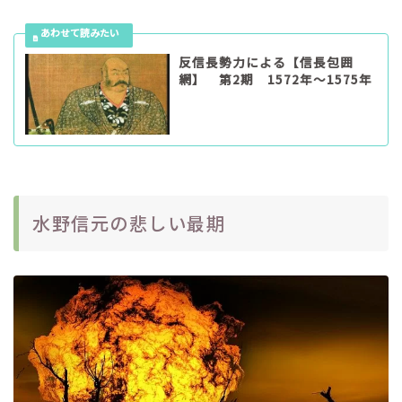
反信長勢力による【信長包囲
網】 第2期 1572年～1575年
水野信元の悲しい最期