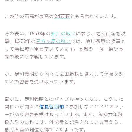
この時の石高が最高の
24万石
とも言われています。
その後は、
1570年
の
姉川の戦い
に参じ、佐和山城を攻
撃。
1572年
の
三方ヶ原の戦い
では、徳川家康の援軍と
して浜松城へ軍を率いています。長嶋の一向一揆や長
篠の戦にも参戦しています。
が、足利義昭から内々に武田勝頼と協力して信長を討
てとの密書を受け取っています。
密かに、足利義昭とのパイプも持っており、こうした
関係から内々に
信長包囲網
に参加しないか？とオファ
ーがあり密書も受け取っています。また、永禄六年諸
役人附の史料には、外様衆と記名されている事から、
幕府直臣の地位も得ていたようです。