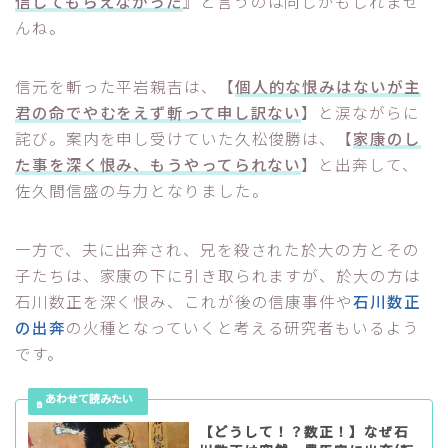
信じてもらえなかった
』と言うのは同じかもしれませ
んね。
信元を斬った平岩親吉は、【
個人的な恨みはないが主
君の命でやむをえず斬って申し訳ない
】と涙ながらに
詫び。案内を申し受けていた久松俊勝は、【
家康のし
た事を深く恨み、もうやってられない
】と出奔して、
佐久間信盛の与力となりました。
一方で、夫に出奔され、兄を殺された於大の方とその
子たちは、家康の下に引き取られますが、於大の方は
石川数正を深く恨み、これが後の信康事件や
石川数正
の出奔
の火種となっていくと考える研究者もいるよう
です。
【どうして！？数正！】なぜ石