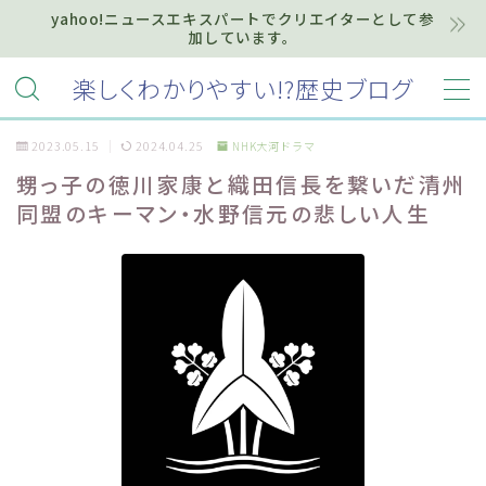
yahoo!ニュースエキスパートでクリエイターとして参
加しています。
MENU
楽しくわかりやすい!?歴史ブログ
2023.05.15
2024.04.25
NHK大河ドラマ
ホーム
甥っ子の徳川家康と織田信長を繋いだ清州
同盟のキーマン・水野信元の悲しい人生
プライバシーポリシー
お知らせ『インフォメーション』
質問・お問い合わせ等はこちらまで