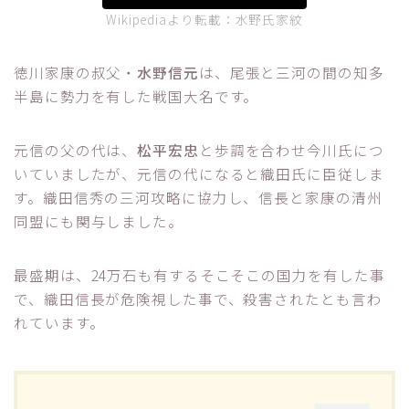
Wikipediaより転載：水野氏家紋
徳川家康の叔父・
水野信元
は、尾張と三河の間の知多
半島に勢力を有した戦国大名です。
元信の父の代は、
松平宏忠
と歩調を合わせ今川氏につ
いていましたが、元信の代になると織田氏に臣従しま
す。織田信秀の三河攻略に協力し、信長と家康の清州
同盟にも関与しました。
最盛期は、24万石も有するそこそこの国力を有した事
で、織田信長が危険視した事で、殺害されたとも言わ
れています。