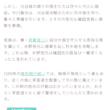
しかし、刈谷城の周りの領主たちは次々と今川に臣
従。今川義元は、刈谷城攻略のために村木砦を作り、
着々と準備を行います。さすがの信元も織田信長に援
軍を要請。
信長は、舅・
斎藤道三
に自分の城を守らせる奇抜な策
を講じて、水野信元に援軍を出し村木砦を攻略しま
す。これ以降、水野信元は織田氏の臣従は一層深くな
ったと言われています。
1560年の
桶狭間の戦い
では、戦場が領地という事もあ
り、近くの砦に家臣達を配置して今川勢に備えていま
す。この時の信元の行動はわかっていませんが、おそ
らく家臣達ともに砦で警戒をしていたんだと思われま
す。