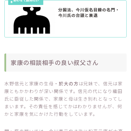
分国法、今川仮名目録の名門・
今川氏の台頭と衰退
家康の相談相手の良い叔父さん
水野信元と家康の生母・
於大の方
は兄妹で、信元は家
康ともかかわりが深い関係です。信元の代になり織田
氏に臣従した関係で、家康と母は生き別れとなってし
まいます。その責任を感じてかはわかりませんが、何
かと家康を気にかけた行動をしています。
関ヶ原の戦いでは、今川義元亡き後に松平元康が大高