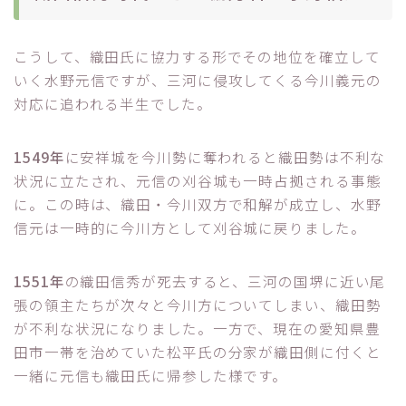
こうして、織田氏に協力する形でその地位を確立して
いく水野元信ですが、三河に侵攻してくる今川義元の
対応に追われる半生でした。
1549年
に安祥城を今川勢に奪われると織田勢は不利な
状況に立たされ、元信の刈谷城も一時占拠される事態
に。この時は、織田・今川双方で和解が成立し、水野
信元は一時的に今川方として刈谷城に戻りました。
1551年
の織田信秀が死去すると、三河の国堺に近い尾
張の領主たちが次々と今川方についてしまい、織田勢
が不利な状況になりました。一方で、現在の愛知県豊
田市一帯を治めていた松平氏の分家が織田側に付くと
一緒に元信も織田氏に帰参した様です。