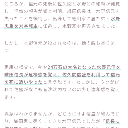
ところが、信元の死後に佐久間と水野との確執が発覚
し、信盛の報告が嘘と判明。織田信長は、水野信元を
失ったことを後悔し、出奔して徳川家に居た弟・
水野
忠重を刈谷城主
に任命し、水野家を再興させました。
しかし、水野信元が殺されたのは、他の説もありま
す。
家康の叔父で、今や
24万石の大名となった水野元信を
織田信長が危機感を覚え、佐久間信盛を利用して信元
を死に追いやった
と言う説です。たしかに、ウソがば
れて信盛がなにも音沙汰内ないのは少し違和感を覚え
ます。
真意はわかりませんが、どちらにせよ信盛が絡んでお
り、織田家に尽くしてきた水野信元でしたが『
信長に