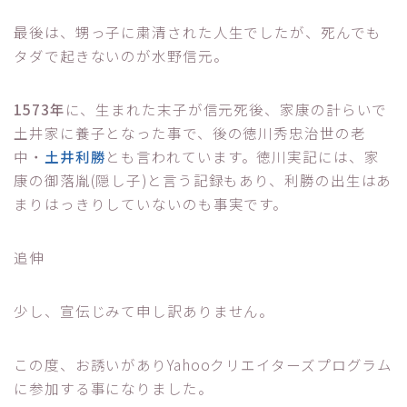
最後は、甥っ子に粛清された人生でしたが、死んでも
タダで起きないのが水野信元。
1573年
に、生まれた末子が信元死後、家康の計らいで
土井家に養子となった事で、後の徳川秀忠治世の老
中・
土井利勝
とも言われています。徳川実記には、家
康の御落胤(隠し子)と言う記録もあり、利勝の出生はあ
まりはっきりしていないのも事実です。
追伸
少し、宣伝じみて申し訳ありません。
この度、お誘いがありYahooクリエイターズプログラム
に参加する事になりました。