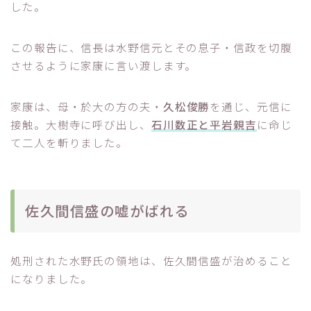
した。
この報告に、信長は水野信元とその息子・信政を切腹
させるように家康に言い渡します。
家康は、母・於大の方の夫・
久松俊勝
を通じ、元信に
接触。大樹寺に呼び出し、
石川数正と平岩親吉
に命じ
て二人を斬りました。
佐久間信盛の嘘がばれる
処刑された水野氏の領地は、佐久間信盛が治めること
になりました。