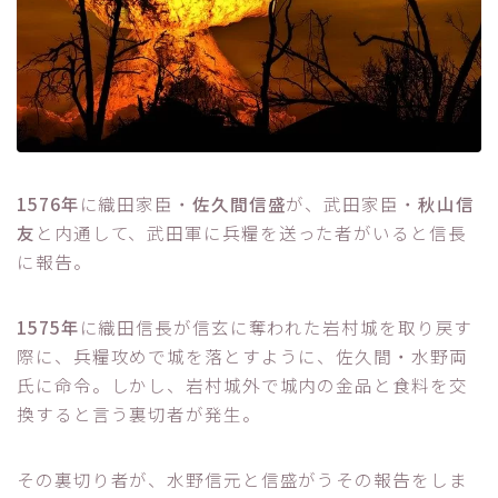
1576年
に織田家臣・
佐久間信盛
が、武田家臣・
秋山信
友
と内通して、武田軍に兵糧を送った者がいると信長
に報告。
1575年
に織田信長が信玄に奪われた岩村城を取り戻す
際に、兵糧攻めで城を落とすように、佐久間・水野両
氏に命令。しかし、岩村城外で城内の金品と食料を交
換すると言う裏切者が発生。
その裏切り者が、水野信元と信盛がうその報告をしま