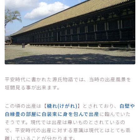
平安時代に書かれた源氏物語では、当時の出産風景を
垣間見る事が出来ます。
この頃の出産は【
穢れ(けがれ)
】とされており、
白壁や
白縁畳の部屋に白装束に身を包んで出産
に臨んでいた
そうです。現代では出産は尊いものとされているの
で、平安時代の出産に対する意識は現代とはとても乖
離していることが分かります。