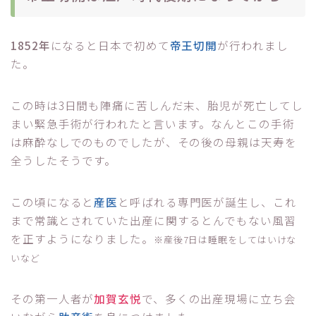
1852年
になると日本で初めて
帝王切開
が行われまし
た。
この時は3日間も陣痛に苦しんだ末、胎児が死亡してし
まい緊急手術が行われたと言います。なんとこの手術
は麻酔なしでのものでしたが、その後の母親は天寿を
全うしたそうです。
この頃になると
産医
と呼ばれる専門医が誕生し、これ
まで常識とされていた出産に関するとんでもない風習
を正すようになりました。
※産後7日は睡眠をしてはいけな
いなど
その第一人者が
加賀玄悦
で、多くの出産現場に立ち会