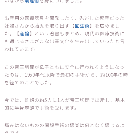
いながら
助産術
を身につけました。
出産用の医療器具を開発したり、先述した死産だった
妊婦さんから胎児を取り出す【
回生術
】を広めまし
た。【
産論
】という著書もまとめ、現代の医療技術に
も通じるさまざまな出産文化を生み出していったと言
われています。
この帝王切開が母子ともに安全に行われるようになっ
たのは、1950年代以降で最初の手術から、約100年の時
を経てのことでした。
今では、妊婦の約5人に1人が帝王切開で出産し、基本
的に半身麻酔で手術を受けます。
痛みはないものの開腹手術の感覚は何となく感じるよ
うです。