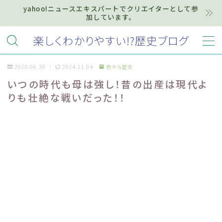
yahoo!ニュースエキスパートでクリエイターとして参
加しています。
MENU
楽しくわかりやすい!?歴史ブログ
2020.06.30
2024.11.04
色々な歴史
ホーム
いつの時代も母は強し！昔の出産は現代よ
りも壮絶な戦いだった！！
プライバシーポリシー
お知らせ『インフォメーション』
質問・お問い合わせ等はこちらまで