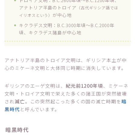
トロイア文明：B.C.2600年頃～B.C.1200年頃、
アナトリア半島のトロイア
（古代ギリシア語では
が中心地
イリオスという）
キクラデス文明：B.C.3000年頃～B.C.2000年
頃、キクラデス諸島が中心地
アナトリア半島のトロイア文明は、ギリシア本土が中
心のミケーネ文明と大体同じ時期に消失しています。
ギリシアのエーゲ文明は、
紀元前1200年頃
、ミケーネ
文明・トロイア文明で栄えた多くの諸王国が突然破壊
され
滅亡
。この突然起こった多くの国の滅亡時期を
暗
黒時代
と呼んでいます。
暗黒時代