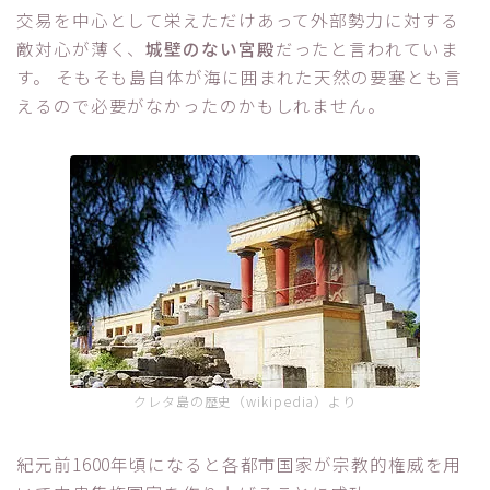
交易を中心として栄えただけあって外部勢力に対する
敵対心が薄く、
城壁のない宮殿
だったと言われていま
す。 そもそも島自体が海に囲まれた天然の要塞とも言
えるので必要がなかったのかもしれません。
クレタ島の歴史（wikipedia）より
紀元前1600年頃になると各都市国家が宗教的権威を用