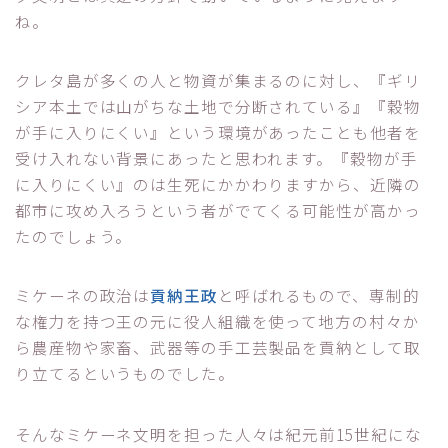
ね。
クレタ島が多くの人と物資が集まるのに対し、『ギリ
シア本土では山がちな土地で分断されている』『穀物
が手に入りにくい』という環境があったことも他者を
受け入れない背景にあったと思われます。『穀物が手
に入りにくい』のは生死にかかわりますから、近隣の
都市に攻め入ろうという者がでてくる可能性が高かっ
たのでしょう。
ミケーネの政治は
貢納王政
と呼ばれるもので、専制的
な権力を持つ王の元に役人組織を使って地方の村々か
ら農産物や家畜、武器等の手工芸製品を貢納として取
り立てるというものでした。
そんなミケーネ文明を担った人々は紀元前15世紀にな