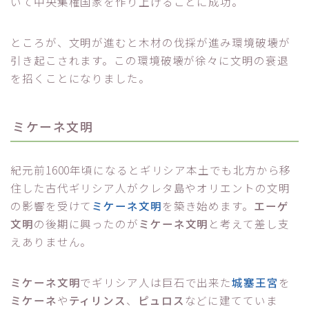
いて中央集権国家を作り上げることに成功。
ところが、文明が進むと木材の伐採が進み環境破壊が
引き起こされます。この環境破壊が徐々に文明の衰退
を招くことになりました。
ミケーネ文明
紀元前1600年頃になるとギリシア本土でも北方から移
住した古代ギリシア人がクレタ島やオリエントの文明
の影響を受けて
ミケーネ文明
を築き始めます。
エーゲ
文明
の後期に興ったのが
ミケーネ文明
と考えて差し支
えありません。
ミケーネ文明
でギリシア人は巨石で出来た
城塞王宮
を
ミケーネ
や
ティリンス
、
ピュロス
などに建てていま