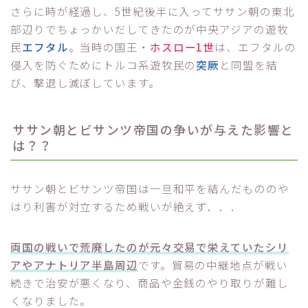
さらに時が経過し、5世紀後半に入ってササン朝の東北
部辺りでちょっかいだしてきたのが中央アジアの遊牧
民
エフタル
。当時の国王・
ホスロー1世
は、エフタルの
侵入を防ぐためにトルコ系遊牧民の
突厥
と同盟を結
び、撃退し滅ぼしています。
ササン朝とビサンツ帝国の争いが与えた影響と
は？？
ササン朝とビサンツ帝国は一旦和平を結んだもののや
はり利害が対立するため戦いが絶えず．．．
両国の戦いで荒廃したのが元々交易で栄えていたシリ
アやアナトリア半島周辺
です。貿易の中継地点が戦い
続きで治安が悪くなり、商品や金銭のやり取りが難し
くなりました。