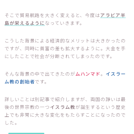
そこで貿易航路を大きく変えると、今度は
アラビア半
島が栄えるように
なっていきます。
こうした背景による経済的なメリットは大きかったの
ですが、同時に貧富の差も拡大するように。大金を手
にしたことで社会が分断されてしまったのです。
そんな背景の中で出てきたのが
ムハンマド
。
イスラー
ム教の創始者
です。
詳しいことは別記事で紹介しますが、両国の諍いは最
後の世界宗教の一つ
イスラム教
が誕生するという歴史
上でも非常に大きな変化をもたらすことになったので
した。