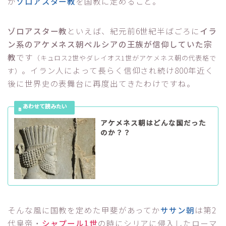
が
ゾロアスター教
を国教に定めること。
ゾロアスター教
といえば、紀元前6世紀半ばごろに
イラ
ン系のアケメネス朝ペルシアの王族が信仰していた宗
教
です
（キュロス2世やダレイオス1世がアケメネス朝の代表格で
。イラン人によって長らく信仰され続け800年近く
す）
後に世界史の表舞台に再度出てきたわけですね。
アケメネス朝はどんな国だった
のか？？
そんな風に国教を定めた甲斐があってか
ササン朝
は第2
代皇帝・
シャプール1世
の時にシリアに侵入したローマ