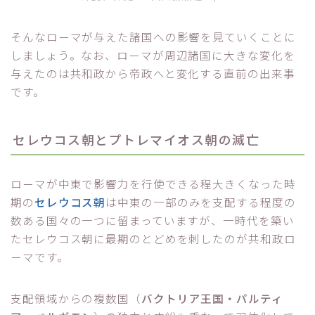
そんなローマが与えた諸国への影響を見ていくことに
しましょう。なお、ローマが周辺諸国に大きな変化を
与えたのは共和政から帝政へと変化する直前の出来事
です。
セレウコス朝とプトレマイオス朝の滅亡
ローマが中東で影響力を行使できる程大きくなった時
期の
セレウコス朝
は中東の一部のみを支配する程度の
数ある国々の一つに留まっていますが、一時代を築い
たセレウコス朝に最期のとどめを刺したのが共和政ロ
ーマです。
支配領域からの複数国（
バクトリア王国・パルティ