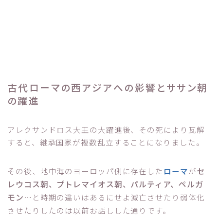
古代ローマの西アジアへの影響とササン朝
の躍進
アレクサンドロス大王の大躍進後、その死により瓦解
すると、継承国家が複数乱立することになりました。
セ
その後、地中海のヨーロッパ側に存在した
ローマ
が
レウコス朝、プトレマイオス朝、パルティア、ペルガ
モン
…と時期の違いはあるにせよ滅亡させたり弱体化
させたりしたのは以前お話しした通りです。