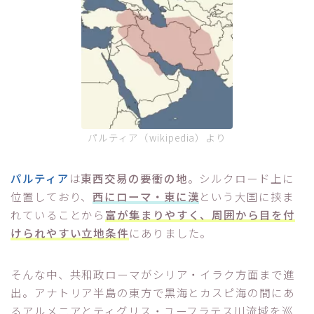
パルティア（wikipedia）より
パルティア
は
東西交易の要衝の地
。シルクロード上に
位置しており、
西にローマ・東に漢
という大国に挟ま
れていることから
富が集まりやすく、周囲から目を付
けられやすい立地条件
にありました。
そんな中、共和政ローマがシリア・イラク方面まで進
出。アナトリア半島の東方で黒海とカスピ海の間にあ
るアルメニアとティグリス・ユーフラテス川流域を巡