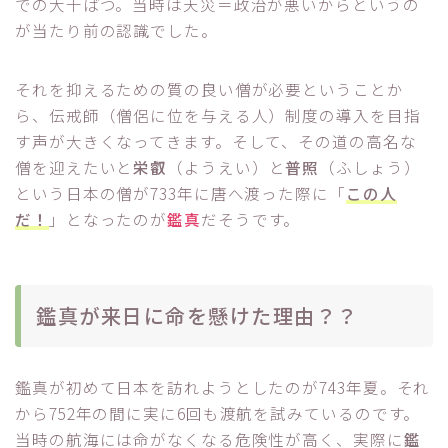
での大干ばつ。当時は天災＝政治が悪いからというの
が当たり前の認識でした。
それを抑えるための質の良い僧が必要ということか
ら、伝戒師（僧侶に位を与える人）制度の導入を目指
す声が大きくなってきます。そして、その道の高名な
僧を迎えたいと
栄叡
（ようえい）と
普照
（ふしょう）
という日本の僧が733年に唐へ渡った際に「
この人
だ！
」となったのが
鑑真
だそうです。
鑑真が来日に命を懸けた理由？？
鑑真が初めて日本を訪れようとしたのが743年夏。それ
から752年の間に実に6回も渡航を試みているのです。
当時の航海には命がなくなる危険性が高く、実際に
鑑