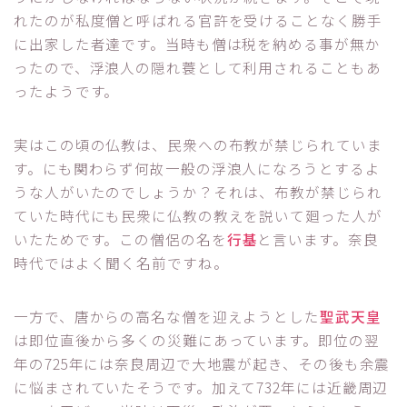
れたのが私度僧と呼ばれる官許を受けることなく勝手
に出家した者達です。当時も僧は税を納める事が無か
ったので、浮浪人の隠れ蓑として利用されることもあ
ったようです。
実はこの頃の仏教は、民衆への布教が禁じられていま
す。にも関わらず何故一般の浮浪人になろうとするよ
うな人がいたのでしょうか？それは、布教が禁じられ
ていた時代にも民衆に仏教の教えを説いて廻った人が
いたためです。この僧侶の名を
行基
と言います。奈良
時代ではよく聞く名前ですね。
一方で、唐からの高名な僧を迎えようとした
聖武天皇
は即位直後から多くの災難にあっています。即位の翌
年の725年には奈良周辺で大地震が起き、その後も余震
に悩まされていたそうです。加えて732年には近畿周辺