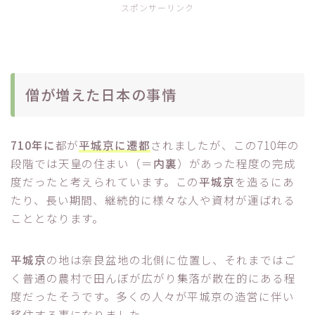
スポンサーリンク
僧が増えた日本の事情
710年に
都が
平城京に遷都
されましたが、この710年の
段階では天皇の住まい（＝
内裏
）があった程度の完成
度だったと考えられています。この
平城京
を造るにあ
たり、長い期間、継続的に様々な人や資材が運ばれる
こととなります。
平城京
の地は奈良盆地の北側に位置し、それまではご
く普通の農村で田んぼが広がり集落が散在的にある程
度だったそうです。多くの人々が平城京の造営に伴い
移住する事になりました。