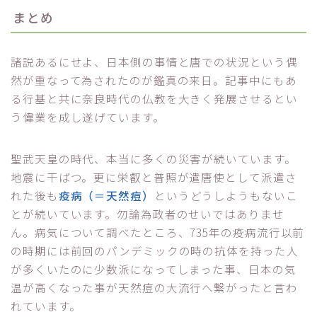
まとめ
諸説あるにせよ、日本側の事情と唐での状況という偶
然が重なって為されたのが鑑真の来日。記事中にもあ
る行基と共に奈良時代の仏教を大きく発展させるとい
う偉業を成し遂げています。
聖武天皇の時代、本当に多くの災害が続いています。
地震に干ばつ。更に栄叡と普照が遣唐使として派遣さ
れた後も
疫病（＝天然痘）
というどうしようもないこ
とが続いています。勿論為政者のせいではありませ
ん。病気について調べたところ、735年の疫病流行以前
の時期には前回のパンデミックの時の抗体を持った人
が多くいたのに少数派になってしまった事、日本の気
温が高くなった事が天然痘の大流行へ繋がったと言わ
れています。