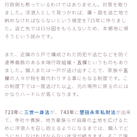
行政側も黙っているわけではありません。対策を取り
ました。浮浪人として見つかれば、庸・調を逃亡地で
納めなければならないという規定を715年に作りまし
た。逃亡先では口分田をもらえないため、本拠地に帰
そうという試みです。
また、近隣の５戸で構成された防犯や逃亡などを防ぐ
連帯義務のある末端行政組織・
五保
というものもあり
ました。個人または一戸が逃げ出すことで、家族や
五
保
の人々が税を肩代わりする事にもなる制度です。こ
の制度下では一度逃げた以上、元の場所に戻るのには
かなりハードルが高くなります。
723年
に
三世一身法
が、
743年
に
墾田永年私財法
が出来
て、寺社や貴族、地方豪族らが自身の土地を広げるた
めに浮浪人を召し抱えるようになるまでは、個人でど
うにかしなければならない状況が続きます。そこで現