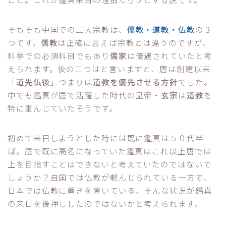
そもそも中国での三大宗教は、
儒教・道教・仏教
の３
つです。
儒教
は正確に言えば宗教とは違うのですが、
科挙での必須科目でもあり
儒家
は優遇されていたと考
えられます。後の二つはと言いますと、唐は創建以来
「
道先仏後
」つまりは
道教を優先させる方針
でした。
中でも鑑真が唐で活躍した時代の皇帝・
玄宗
は
道教
を
特に重んじていたそうです。
初めて来日しようとした時には既に鑑真は５０代半
ば。唐で既に高名になっていた鑑真はこれ以上唐では
上を目指すことはできないと考えていたのではないで
しょうか？自国では仏教が軽んじられている一方で、
日本では仏教に重きを置いている。そんな状況が鑑真
の来日を後押ししたのではないかと考えられます。