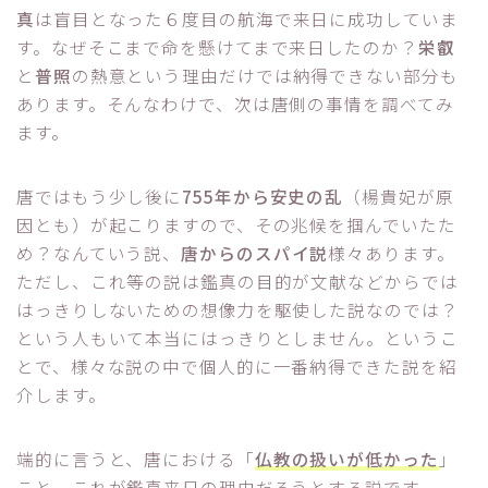
真
は盲目となった６度目の航海で来日に成功していま
す。なぜそこまで命を懸けてまで来日したのか？
栄叡
と
普照
の熱意という理由だけでは納得できない部分も
あります。そんなわけで、次は唐側の事情を調べてみ
ます。
唐ではもう少し後に
755年から安史の乱
（楊貴妃が原
因とも）が起こりますので、その兆候を掴んでいたた
め？なんていう説、
唐からのスパイ説
様々あります。
ただし、これ等の説は鑑真の目的が文献などからでは
はっきりしないための想像力を駆使した説なのでは？
という人もいて本当にはっきりとしません。というこ
とで、様々な説の中で個人的に一番納得できた説を紹
介します。
端的に言うと、唐における「
仏教の扱いが低かった
」
こと。これが鑑真来日の理由だろうとする説です。