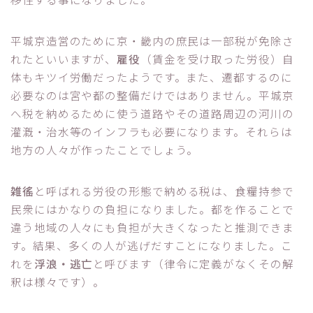
平城京造営のために京・畿内の庶民は一部税が免除さ
れたといいますが、
雇役
（賃金を受け取った労役）自
体もキツイ労働だったようです。また、遷都するのに
必要なのは宮や都の整備だけではありません。平城京
へ税を納めるために使う道路やその道路周辺の河川の
灌漑・治水等のインフラも必要になります。それらは
地方の人々が作ったことでしょう。
雑徭
と呼ばれる労役の形態で納める税は、食糧持参で
民衆にはかなりの負担になりました。都を作ることで
違う地域の人々にも負担が大きくなったと推測できま
す。結果、多くの人が逃げだすことになりました。こ
れを
浮浪・逃亡
と呼びます（律令に定義がなくその解
釈は様々です）。