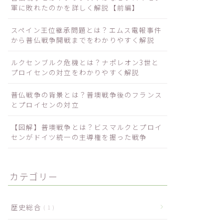
軍に敗れたのかを詳しく解説【前編】
スペイン王位継承問題とは？エムス電報事件
から普仏戦争開戦までをわかりやすく解説
ルクセンブルク危機とは？ナポレオン3世と
プロイセンの対立をわかりやすく解説
普仏戦争の背景とは？普墺戦争後のフランス
とプロイセンの対立
【図解】普墺戦争とは？ビスマルクとプロイ
センがドイツ統一の主導権を握った戦争
カテゴリー
歴史総合
1