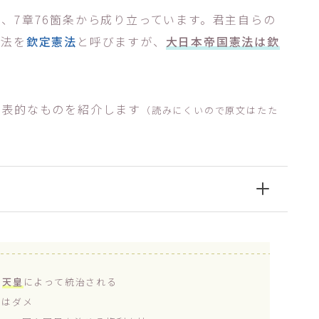
、7章76箇条から成り立っています。君主自らの
憲法を
欽定憲法
と呼びますが、
大日本帝国憲法は欽
代表的なものを紹介します
（読みにくいので原文はたた
く
天皇
によって統治される
てはダメ