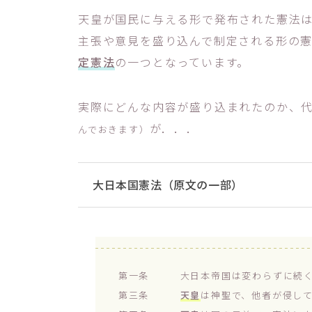
天皇が国民に与える形で発布された憲法は
主張や意見を盛り込んで制定される形の
定憲法
の一つとなっています。
実際にどんな内容が盛り込まれたのか、
が．．．
んでおきます）
大日本国憲法（原文の一部）
第一条 大日本帝国は変わらずに続
第三条
天皇
は神聖で、他者が侵し