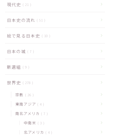
現代史
21
日本史の流れ
51
絵で見る日本史
10
日本の城
7
新選組
9
世界史
278
宗教
26
東南アジア
4
南北アメリカ
7
中南米
3
北アメリカ
4