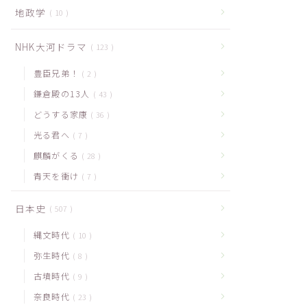
地政学
10
NHK大河ドラマ
123
豊臣兄弟！
2
鎌倉殿の13人
43
どうする家康
36
光る君へ
7
麒麟がくる
28
青天を衝け
7
日本史
507
縄文時代
10
弥生時代
8
古墳時代
9
奈良時代
23