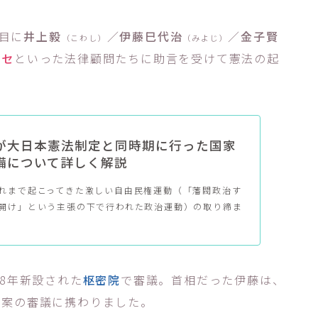
目に
井上毅
／
伊藤巳代治
／
金子賢
（こわし）
（みよじ）
ッセ
といった法律顧問たちに助言を受けて憲法の起
が大日本憲法制定と同時期に行った国家
備について詳しく解説
れまで起こってきた激しい自由民権運動（「藩閥政治す
開け」という主張の下で行われた政治運動）の取り締ま
8年新設された
枢密院
で審議。首相だった伊藤は、
草案の審議に携わりました。