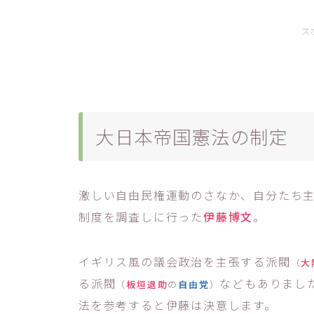
ス
大日本帝国憲法の制定
激しい自由民権運動のさなか、自分たち
制度を調査しに行った
伊藤博文
。
イギリス風の議会政治を主張する派閥
（
大
る派閥
などもありまし
（
板垣退助
の
自由党
）
法を参考すると伊藤は決意します。