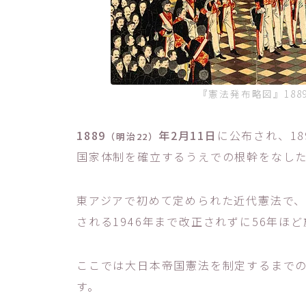
『憲法発布略図』188
1889
年2月11日
に公布され、18
（明治22）
国家体制を確立するうえでの根幹をなし
東アジアで初めて定められた近代憲法で
される1946年まで改正されずに56年ほ
ここでは大日本帝国憲法を制定するまで
す。