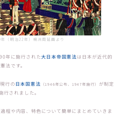
9年（明治22年）楊洲周延画より
90年に施行された
大日本帝国憲法
は日本が近代的
た憲法です。
、現行の
日本国憲法
が制定
（1946年公布、1947年施行）
ど施行されました。
の過程や内容、特色について簡単にまとめていきま