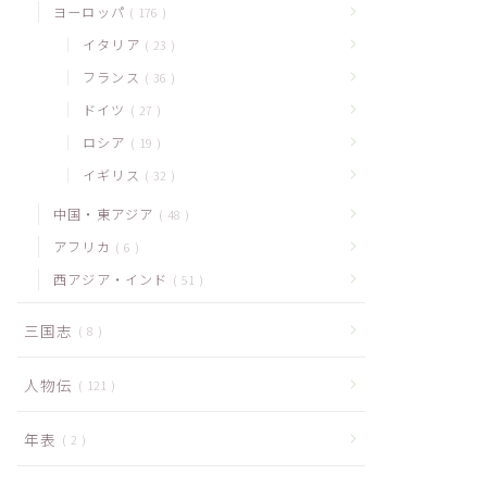
ヨーロッパ
176
イタリア
23
フランス
36
ドイツ
27
ロシア
19
イギリス
32
中国・東アジア
48
アフリカ
6
西アジア・インド
51
三国志
8
人物伝
121
年表
2