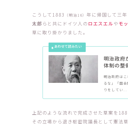
こうして1883
年に帰国して三年
（明治16）
太郎
らと共にドイツ人の
ロエスエル
や
モ
草に取り掛かりました。
明治政府
体制の整
明治政府はこ
るな」「国会
りをしてい...
上記のような流れで完成させた草案を188
その立場から退き枢密院議長として憲法