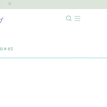
。
グ
日本史】