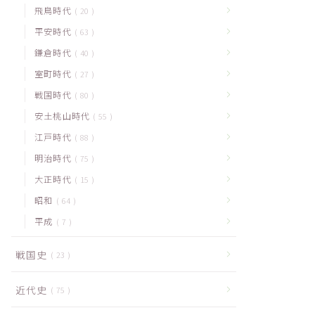
飛鳥時代
20
平安時代
63
鎌倉時代
40
室町時代
27
戦国時代
80
安土桃山時代
55
江戸時代
88
明治時代
75
大正時代
15
昭和
64
平成
7
戦国史
23
近代史
75