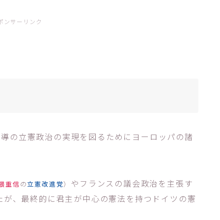
ポンサーリンク
主導の立憲政治の実現を図るためにヨーロッパの諸
やフランスの議会政治を主張す
隈重信
の
立憲改進党
）
たが、最終的に君主が中心の憲法を持つドイツの憲