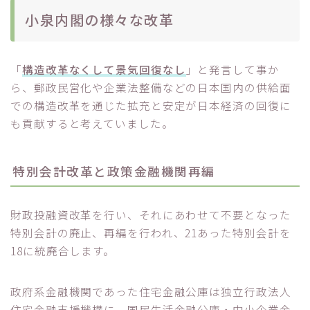
小泉内閣の様々な改革
「
構造改革なくして景気回復なし
」と発言して事か
ら、郵政民営化や企業法整備などの日本国内の供給面
での構造改革を通じた拡充と安定が日本経済の回復に
も貢献すると考えていました。
特別会計改革と政策金融機関再編
財政投融資改革を行い、それにあわせて不要となった
特別会計の廃止、再編を行われ、21あった特別会計を
18に統廃合します。
政府系金融機関であった住宅金融公庫は独立行政法人
住宅金融支援機構に、国民生活金融公庫・中小企業金