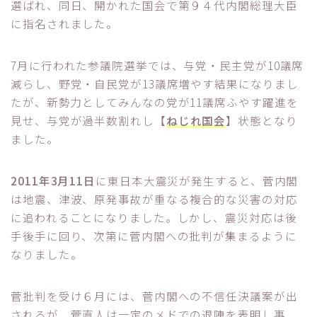
選ばれ、同日、開かれた国会で第９４代内閣総理大臣
に指名されました。
7月に行われた参議院選挙では、与党・民主党が10議席
減らし、野党・自民党が13議席増やす結果になりまし
たが、新勢力としてみんなの党が11議席ふやす躍進を
見せ、与党が過半数割れし【
ねじれ国会
】状態となり
ました。
2011年3月11日
に東日本大震災が発生すると、菅内閣
は地震、津波、原発事故が重なる複合的な災害の対応
に追われることになりました。しかし、震災対応は後
手後手に回り、次第に菅内閣への批判が集まるように
なりました。
菅批判を受け６月には、菅内閣への不信任決議案が出
されるが、菅直人は一定のメドでの退陣を表明し事