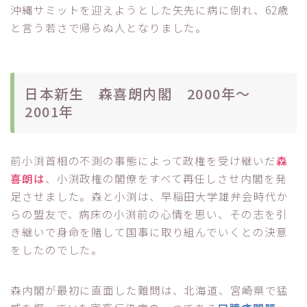
沖縄サミットを迎えようとした矢先に病に倒れ、62歳
と言う若さで帰らぬ人となりました。
日本新生 森喜朗内閣 2000年～
2001年
前小渕首相の不測の事態によって政権を受け継いだ
森
喜朗
は
、小渕政権の閣僚をすべて再任しさせ内閣を発
足させました。森と小渕は、早稲田大学雄弁会時代か
らの盟友で、病床の小渕前の心情を思い、その志を引
き継いで身命を賭して国事に取り組んでいくとの決意
をしたのでした。
森内閣が最初に直面した難問は、北海道、宮崎県で猛