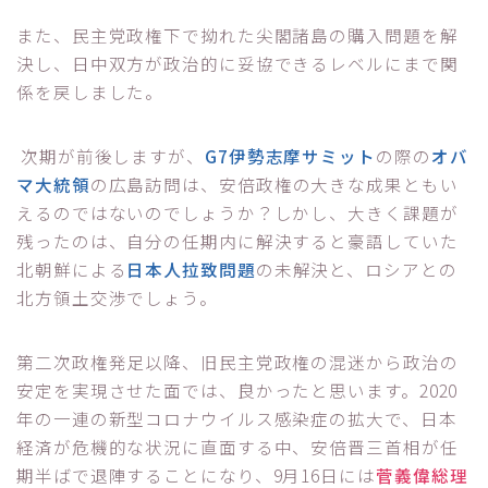
また、民主党政権下で拗れた尖閣諸島の購入問題を解
決し、日中双方が政治的に妥協できるレベルにまで関
係を戻しました。
次期が前後しますが、
G7伊勢志摩サミット
の際の
オバ
マ大統領
の広島訪問は、安倍政権の大きな成果ともい
えるのではないのでしょうか？しかし、大きく課題が
残ったのは、自分の任期内に解決すると豪語していた
北朝鮮による
日本人拉致問題
の未解決と、ロシアとの
北方領土交渉でしょう。
第二次政権発足以降、旧民主党政権の混迷から政治の
安定を実現させた面では、良かったと思います。2020
年の一連の新型コロナウイルス感染症の拡大で、日本
経済が危機的な状況に直面する中、安倍晋三首相が任
期半ばで退陣することになり、9月16日には
菅義偉総理