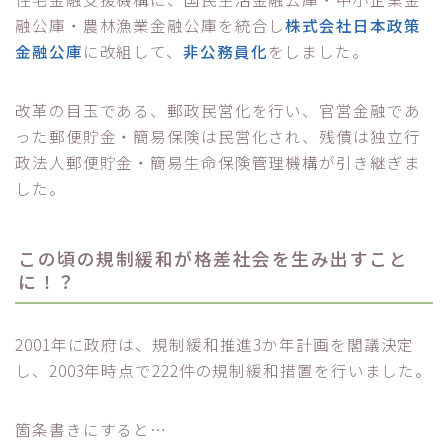
融公庫・農林漁業金融公庫を統合し
株式会社日本政策
金融公庫
に改組して、
非公務員化
をしました。
改革の目玉である、郵政民営化を行い、官営金融であ
った郵便貯金・簡易保険は民営化され、残債は独立行
政法人郵便貯金・簡易生命保険管理機構が引き継ぎま
した。
この頃の規制緩和が格差社会を生み出すこと
に！？
2001年に政府は、規制緩和推進3か年計画を閣議決定
し、2003年時点で222件の規制緩和措置を行いました。
箇条書きにすると…