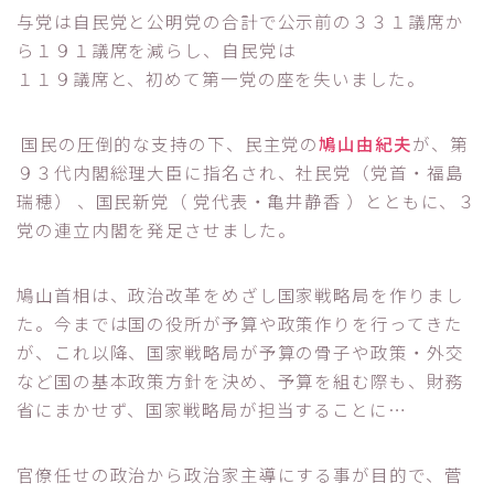
与党は自民党と公明党の合計で公示前の３３１議席か
ら１９１議席を減らし、自民党は
１１９議席と、初めて第一党の座を失いました。
国民の圧倒的な支持の下、民主党の
鳩山由紀夫
が、第
９３代内閣総理大臣に指名され、社民党（党首・福島
瑞穂） 、国民新党（ 党代表・亀井静香 ）とともに、３
党の連立内閣を発足させました。
鳩山首相は、政治改革をめざし国家戦略局を作りまし
た。今までは国の役所が予算や政策作りを行ってきた
が、これ以降、国家戦略局が予算の骨子や政策・外交
など国の基本政策方針を決め、予算を組む際も、財務
省にまかせず、国家戦略局が担当することに…
官僚任せの政治から政治家主導にする事が目的で、菅