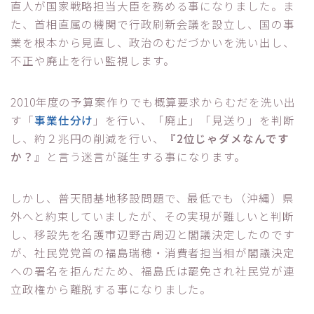
直人が国家戦略担当大臣を務める事になりました。ま
た、首相直属の機関で行政刷新会議を設立し、国の事
業を根本から見直し、政治のむだづかいを洗い出し、
不正や廃止を行い監視します。
2010年度の予算案作りでも概算要求からむだを洗い出
す「
事業仕分け
」を行い、「廃止」「見送り」を判断
し、約２兆円の削減を行い、
『2位じゃダメなんです
か？
』と言う迷言が誕生する事になります。
しかし、普天間基地移設問題で、最低でも（沖縄）県
外へと約束していましたが、その実現が難しいと判断
し、移設先を名護市辺野古周辺と閣議決定したのです
が、社民党党首の福島瑞穂・消費者担当相が閣議決定
への署名を拒んだため、福島氏は罷免され社民党が連
立政権から離脱する事になりました。