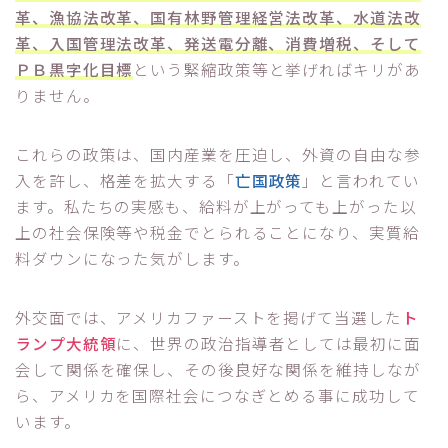
革、漁協法改革、国有林野管理経営法改革、水道法改
革、入国管理法改革、発送電分離、消費増税、そして
ＰＢ黒字化目標
という緊縮政策等と挙げればキリがあ
りません。
これらの政策は、国内産業を圧迫し、外資の自由な参
入を許し、格差を拡大する「
亡国政策
」と言われてい
ます。私たちの実感も、給料が上がっても上がった以
上の社会保険等や税金でとられることになり、実質給
料ダウンになった気がします。
外交面では、アメリカファーストを掲げて当選した
ト
ランプ大統領
に、世界の政治指導者としては最初に面
会して関係を確保し、その後良好な関係を維持しなが
ら、アメリカを国際社会につなぎとめる事に成功して
います。