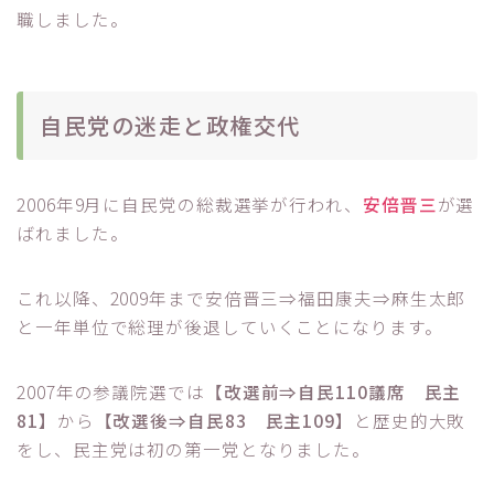
職しました。
自民党の迷走と政権交代
2006年9月に自民党の総裁選挙が行われ、
安倍晋三
が選
ばれました。
これ以降、2009年まで安倍晋三⇒福田康夫⇒麻生太郎
と一年単位で総理が後退していくことになります。
2007年の参議院選では
【改選前⇒自民110議席 民主
81】
から
【改選後⇒自民83 民主109】
と歴史的大敗
をし、民主党は初の第一党となりました。