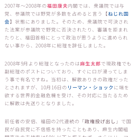
2007年～2008年の
福田康夫
内閣では、衆議院では与
党、参議院では野党が多数を占めると言う【
ねじれ国
会
】状態にありました。そのため、衆議院で可決され
た法案が参議院で野党に否決されたり、審議を拒まれ
たりと、福田首相にとって政治が思うように進められ
ない事から、2008年に総理を辞任しました。
2008年9月より総理となったのは
麻生太郎
で現政権でも
副総理のポストについており、すぐに口が滑ってしま
う事で有名ですね。当初は、解散ありきの政権だった
とされますが、10月16日の
リーマン・ショック
に端を
欲する世界的金融危機を受け、その対応に当たるため
に解散は先送りとなりました。
前任者の安倍、福田の2代連続の「
政権投げ出し
」で国
民が自民党に不信感を持ったこともあり、麻生内閣組
閣直後の支持率は50％以下と振るわず、さらにリーマ