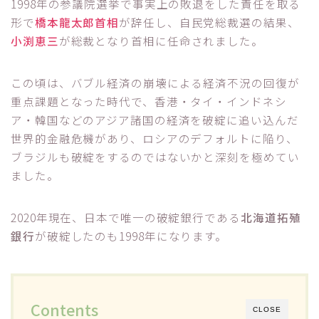
1998年の参議院選挙で事実上の敗退をした責任を取る
形で
橋本龍太郎首相
が辞任し、自民党総裁選の結果、
小渕恵三
が総裁となり首相に任命されました。
この頃は、バブル経済の崩壊による経済不況の回復が
重点課題となった時代で、香港・タイ・インドネシ
ア・韓国などのアジア諸国の経済を破綻に追い込んだ
世界的金融危機があり、ロシアのデフォルトに陥り、
ブラジルも破綻をするのではないかと深刻を極めてい
ました。
2020年現在、日本で唯一の破綻銀行である
北海道拓殖
銀行
が破綻したのも1998年になります。
Contents
CLOSE