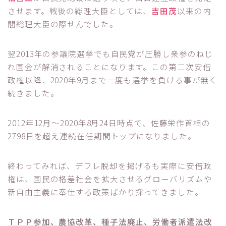
させます。戦後の総理大臣としては、
吉田茂
以来の内
閣総理大臣の際せんでした。
翌2013年の参議院選挙でも自民党が圧勝し衆参のねじ
れ国会が解消されることになります。この第二次安倍
政権以降、2020年9月まで一度も選挙を負ける事が無く
続きました。
2012年12月～2020年8月24日時点で、佐藤栄作首相の
2798日を超え連続在任期間トップになりました。
終わってみれば、デフレ脱却を掲げるも実際に安倍政
権は、国民の格差社会を拡大させるグローバリズムや
新自由主義に奉仕する政策ばかり採ってきました。
ＴＰＰ参加、農協改革、種子法廃止、労働者派遣法改