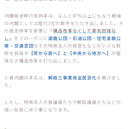
内閣発足時の支持率は、なんと87％以上にもなり戦後
の内閣としては歴代1位の数字をたたき出しました。そ
の高支持率を背景に『
構造改革なくして景気回復な
し
』をスローガンに
道路公団・石油公団・住宅金融公
庫・交通営団
なその特殊法人の民営化などの小さな政
府を目指す
【官から民へ】と【中央から地方へ】
の聖
域なき構造改革を打ち出しました。
小泉内閣の本丸は、
郵政三事業完全民営化
を掲げまし
た。
しかし、特殊法人の族議員たちや郵政議員たちなどの
強い反発にあう事になります。