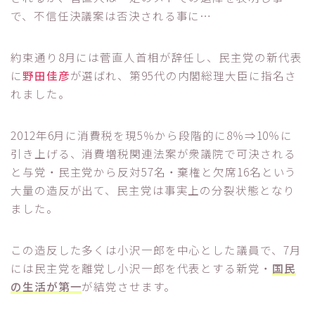
で、不信任決議案は否決される事に…
約束通り8月には菅直人首相が辞任し、民主党の新代表
に
野田佳彦
が選ばれ、第95代の内閣総理大臣に指名さ
れました。
2012年6月に消費税を現5％から段階的に8％⇒10％に
引き上げる、消費増税関連法案が衆議院で可決される
と与党・民主党から反対57名・棄権と欠席16名という
大量の造反が出て、民主党は事実上の分裂状態となり
ました。
この造反した多くは小沢一郎を中心とした議員で、7月
には民主党を離党し小沢一郎を代表とする新党・
国民
の生活が第一
が結党させます。