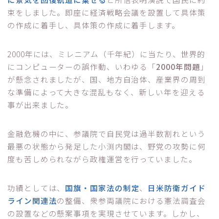
束をしました。即座に経済戦略会議を設置して具体策
の作成に着手し、具体策の作成に着手します。
2000年には、ミレニアム（千年紀）に当たり、世界的
にコンピューターの誤作動、いわゆる「
2000年問題
」
が懸念されましたが、国、地方自治体、産業界の周到
な準備によって大きな混乱もなく、新しい年を迎える
事が出来ました。
金融危機の中に、参議院で自民党は過半数割れという
最悪の状態から発足した小渕内閣は、野党の攻勢に何
度も苦しめられながら政権運営を行っていました。
功績としては、
国旗・国家法の制定
、
日米防衛ガイド
ライン関連法
の整備、衆参両議院における憲法調査会
の設置などの懸案事項を実現させています。しかし、