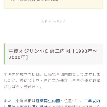
スポンサーリンク
平成オジサン小渕恵三内閣【1998年～
2000年】
小渕内閣成立当初は、自民党単独内閣として成立しま
したが、後に公明党・自由党が連立し自自公連立政権
がしばらく続きます。
また、小渕首相は
経済再生内閣
と位置づけ、
二年以内
に景気を回復軌道に乗せる
と所信表明演説で国民に約