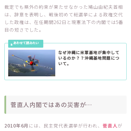
裁定でも県外の約束が果たせなかった鳩山由紀夫首相
は、辞意を表明し、戦後初めて総選挙による政権交代
した政権は、在任期間262日と現憲法下の内閣では5番
目の短さでした。
なぜ沖縄に米軍基地が集中して
いるのか？？沖縄基地問題につ
いて。
菅直人内閣ではあの災害が…
2010年6月
には、民主党代表選挙が行われ、
菅直人
が