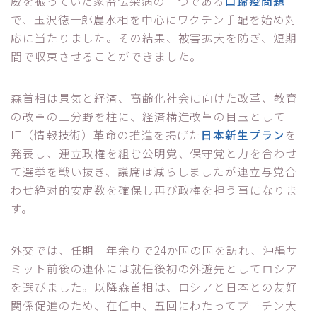
威を振っていた家畜伝染病の一つである
口蹄疫問題
で、玉沢徳一郎農水相を中心にワクチン手配を始め対
応に当たりました。その結果、被害拡大を防ぎ、短期
間で収束させることができました。
森首相は景気と経済、高齢化社会に向けた改革、教育
の改革の三分野を柱に、経済構造改革の目玉として
IT（情報技術）革命の推進を掲げた
日本新生プラン
を
発表し、連立政権を組む公明党、保守党と力を合わせ
て選挙を戦い抜き、議席は減らしましたが連立与党合
わせ絶対的安定数を確保し再び政権を担う事になりま
す。
外交では、任期一年余りで24か国の国を訪れ、沖縄サ
ミット前後の連休には就任後初の外遊先としてロシア
を選びました。以降森首相は、ロシアと日本との友好
関係促進のため、在任中、五回にわたってプーチン大