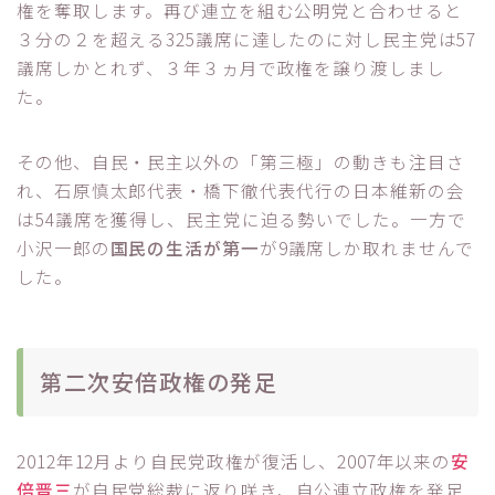
権を奪取します。再び連立を組む公明党と合わせると
３分の２を超える325議席に達したのに対し民主党は57
議席しかとれず、３年３ヵ月で政権を譲り渡しまし
た。
その他、自民・民主以外の「第三極」の動きも注目さ
れ、石原慎太郎代表・橋下徹代表代行の日本維新の会
は54議席を獲得し、民主党に迫る勢いでした。一方で
小沢一郎の
国民の生活が第一
が9議席しか取れませんで
した。
第二次安倍政権の発足
2012年12月より自民党政権が復活し、2007年以来の
安
倍晋三
が自民党総裁に返り咲き、自公連立政権を発足