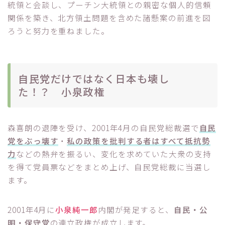
統領と会談し、プーチン大統領との親密な個人的信頼
関係を築き、北方領土問題を含めた諸懸案の前進を図
ろうと努力を重ねました。
自民党だけではなく日本も壊し
た！？ 小泉政権
森喜朗の退陣を受け、2001年4月の自民党総裁選で
自民
党をぶっ壊す
・
私の政策を批判する者はすべて抵抗勢
力
などの熱弁を振るい、変化を求めていた大衆の支持
を得て党員票などをまとめ上げ、自民党総裁に当選し
ます。
2001年4月に
小泉純一郎
内閣が発足すると、
自民・公
明・保守党
の連立政権が成立します。