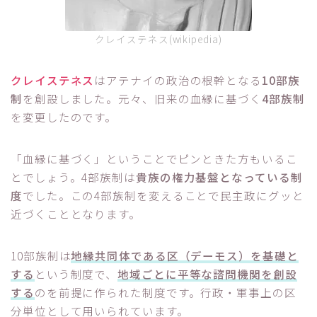
クレイステネス(wikipedia)
クレイステネス
はアテナイの政治の根幹となる
10部族
制
を創設しました。元々、旧来の血縁に基づく
4部族制
を変更したのです。
「血縁に基づく」ということでピンときた方もいるこ
とでしょう。4部族制は
貴族の権力基盤となっている制
度
でした。この4部族制を変えることで民主政にグッと
近づくこととなります。
10部族制は
地縁共同体である区（デーモス）を基礎と
する
という制度で、
地域ごとに平等な諮問機関を創設
する
のを前提に作られた制度です。行政・軍事上の区
分単位として用いられています。