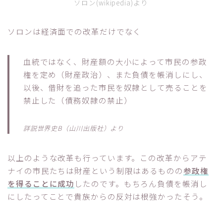
ソロン(wikipedia)より
ソロンは経済面での改革だけでなく
血統ではなく、財産額の大小によって市民の参政
権を定め（財産政治）、また負債を帳消しにし、
以後、借財を追った市民を奴隷として売ることを
禁止した（債務奴隷の禁止）
詳説世界史B（山川出版社）より
以上のような改革も行っています。この改革からアテ
ナイの市民たちは財産という制限はあるものの
参政権
を得ることに成功
したのです。もちろん負債を帳消し
にしたってことで貴族からの反対は根強かったそう。