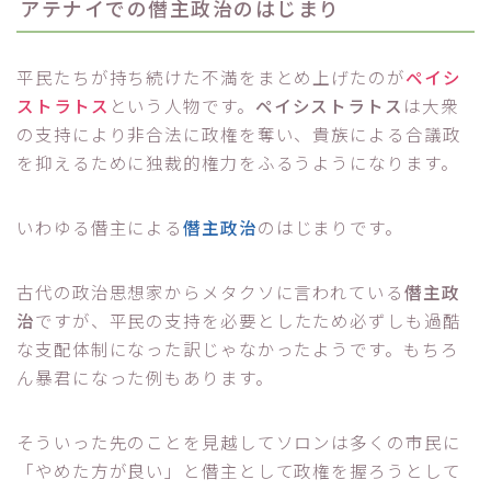
アテナイでの僭主政治のはじまり
平民たちが持ち続けた不満をまとめ上げたのが
ペイシ
ストラトス
という人物です。
ペイシストラトス
は大衆
の支持により非合法に政権を奪い、貴族による合議政
を抑えるために独裁的権力をふるうようになります。
いわゆる僭主による
僭主政治
のはじまりです。
古代の政治思想家からメタクソに言われている
僭主政
治
ですが、平民の支持を必要としたため必ずしも過酷
な支配体制になった訳じゃなかったようです。もちろ
ん暴君になった例もあります。
そういった先のことを見越してソロンは多くの市民に
「やめた方が良い」と僭主として政権を握ろうとして