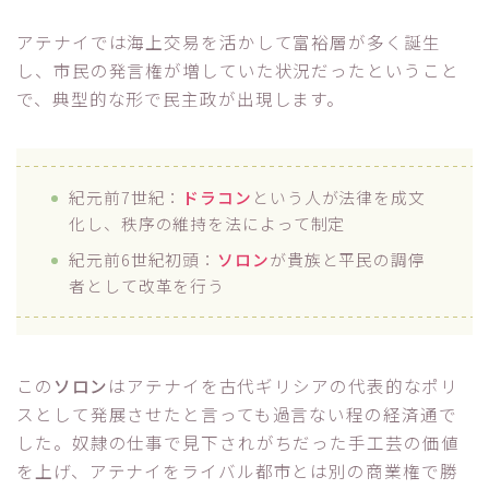
アテナイでは海上交易を活かして富裕層が多く誕生
し、市民の発言権が増していた状況だったということ
で、典型的な形で民主政が出現します。
紀元前7世紀：
ドラコン
という人が法律を成文
化し、秩序の維持を法によって制定
紀元前6世紀初頭：
ソロン
が貴族と平民の調停
者として改革を行う
この
ソロン
はアテナイを古代ギリシアの代表的なポリ
スとして発展させたと言っても過言ない程の経済通で
した。奴隷の仕事で見下されがちだった手工芸の価値
を上げ、アテナイをライバル都市とは別の商業権で勝