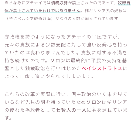
※ちなみにアテナイでは
債務奴隷
が禁止されたのであって、
奴隷自
体が禁止されていたわけではありません
。非ギリシア系の奴隷は
（特にペルシア戦争以降）かなりの人数が輸入されています
参政権を持つようになったアテナイの平民ですが、
元々の貴族による少数支配に対して強い反発心を持っ
ていたのは変わりませんでした。貴族に対する不満を
持ち続けたのです。
ソロン
は最終的に平民の支持を基
盤とした独裁政治を行いはじめた
ペイシストラトス
に
よって亡命に追いやられてしまいます。
これらの改革を実際に行い、僭主政治のいく末を見て
いるなど先見の明を持っていたため
ソロン
はギリシア
の優れた為政者として
七賢人の一人
に名を連ねていま
す。