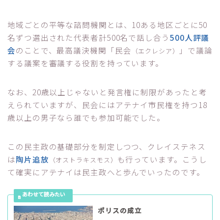
地域ごとの平等な諮問機関とは、10ある地区ごとに50
名ずつ選出された代表者計500名で話し合う
500人評議
会
のことで、最高議決機関「民会
」で議論
（エクレシア）
する議案を審議する役割を持っています。
なお、20歳以上じゃないと発言権に制限があったと考
えられていますが、民会にはアテナイ市民権を持つ18
歳以上の男子なら誰でも参加可能でした。
この民主政の基礎部分を制定しつつ、クレイステネス
は
陶片追放
も行っています。こうし
（オストラキスモス）
て確実にアテナイは民主政へと歩んでいったのです。
ポリスの成立