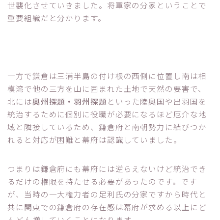
世襲化させていきました。将軍家の分家ということで
重要組織だと分かります。
一方で鎌倉は三浦半島の付け根の西側に位置し南は相
模湾で他の三方を山に囲まれた土地で天然の要害で、
北には
奥州探題・羽州探題
といった陸奥国や出羽国を
統治するために個別に役職が必要になるほど厄介な地
域と隣接しているため、鎌倉府と南朝勢力に結びつか
れると対応が困難と幕府は認識していました。
つまりは鎌倉府にも幕府には逆らえないけど統治でき
るだけの権限を持たせる必要があったのです。です
が、当時の一大権力者の足利氏の分家ですから時代と
共に関東での鎌倉府の存在感は幕府が求める以上にど
んどん増していくことになります。