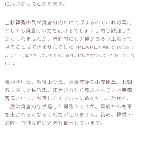
に厄介なものとなります。
上杉禅秀の乱
が鎌倉府内だけで収まるのであれば幕府
としても鎌倉府の力を削げるでしょうし内心歓迎した
かもしれませんが、幕府内にも火種がある以上黙って
見ることはできませんでした
（持氏も持氏で幕府に何か仕掛け
ようという動きをしていたため、幕府が持氏を支持していたわけではな
。
い）
駿河今川氏、越後上杉氏、信濃守護の
小笠原氏、北朝
方
に属した
佐竹氏、
鎌倉公方から警戒されていた
宇都
宮氏
といった厳選したメンバーに命をだし、討伐へ。
一度は鎌倉府を掌握した禅秀らですが、幕府からも軍
を出されるとなると戦力が足りません。結局、禅秀・
満隆・持仲は追い込まれ自害しています。