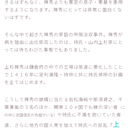
きるはずもなく、禅秀よりも憲定の息子・憲基を重用
するようになります。禅秀にとっては非常に面白くな
いはずです。
そんな中で起きた禅秀の家臣の所領没収事件。禅秀が
病を理由に出仕拒否したのは、持氏・山内上杉家にと
っては待ちわびた事態でもありました。
上杉禅秀は鎌倉府の中での立場は急速に悪化したこと
で１４１６年に足利満隆・持仲と共に持氏排除の計画
を企てはじめます。
こうして禅秀の娘婿に当たる岩松満純や那須資之、千
葉兼胤の３名のほか、関東１０ヶ国でも縁の深い者
（こ
や持氏に不満を抱いていた者
の中に武田信玄の先祖がいる）
上
達、さらに地方の国人衆を加えて持氏への反乱『