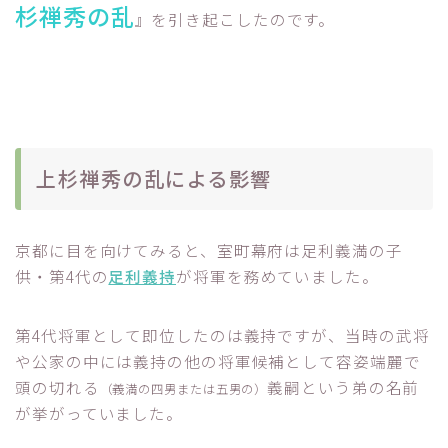
杉禅秀の乱
』を引き起こしたのです。
上杉禅秀の乱による影響
京都に目を向けてみると、室町幕府は足利義満の子
供・第4代の
足利義持
が将軍を務めていました。
第4代将軍として即位したのは義持ですが、当時の武将
や公家の中には義持の他の将軍候補として容姿端麗で
頭の切れる
義嗣という弟の名前
（義満の四男または五男の）
が挙がっていました。