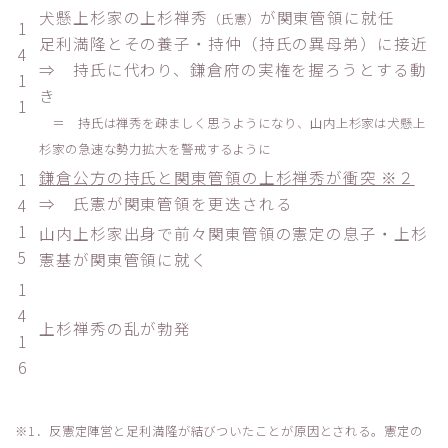
犬懸上杉家の上杉禅秀
が関東管領に就任
（氏憲）
1
足利満隆とその養子・持仲（持氏の異母弟）に接近
4
⇒ 持氏に代わり、鎌倉府の実権を握ろうとする動
1
き
1
＝ 持氏は禅秀を疎ましく思うようになり、山内上杉家は犬懸上
杉家の急速な勢力拡大を警戒するように
鎌倉公方の持氏と関東管領の上杉禅秀が衝突 ※２
1
⇒ 氏憲が関東管領を更迭される
4
1
山内上杉家出身で前々関東管領の憲定の息子・上杉
5
憲基が関東管領に就く
1
4
上杉禅秀の乱が勃発
1
6
※1．反憲定陣営と足利満隆が結びついたことが原因とされる。憲定の