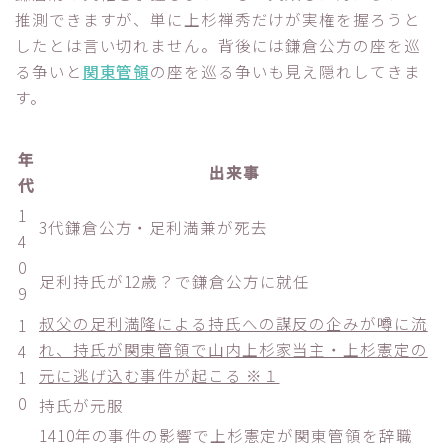
推測できますが、単に上杉禅秀だけが実権を握ろうと
したとは言い切れません。背後には鎌倉公方の座を巡
る争いと
関東管領
の座を巡る争いも見え隠れしてきま
す。
年
出来事
代
1
3代鎌倉公方・足利満兼が死去
4
0
足利持氏が12歳？で鎌倉公方に就任
9
叔父の足利満隆による持氏への謀反の企みが噂に流
1
れ、持氏が関東管領で山内上杉家当主・上杉憲定の
4
元に逃げ込む事件が起こる ※１
1
0
持氏が元服
1410年の事件の影響で上杉憲定が関東管領を辞職