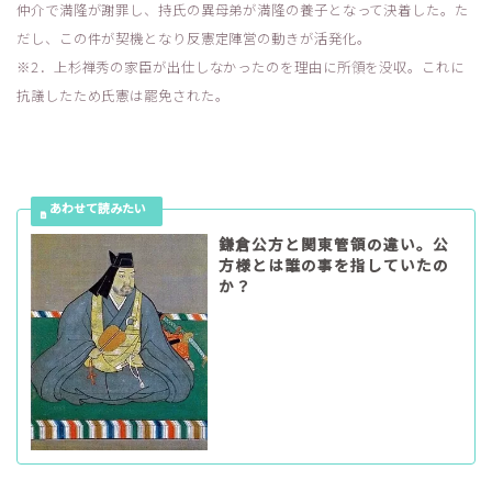
仲介で満隆が謝罪し、持氏の異母弟が満隆の養子となって決着した。た
だし、この件が契機となり反憲定陣営の動きが活発化。
※2．上杉禅秀の家臣が出仕しなかったのを理由に所領を没収。これに
抗議したため氏憲は罷免された。
鎌倉公方と関東管領の違い。公
方様とは誰の事を指していたの
か？