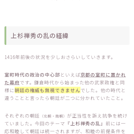
上杉禅秀の乱の経緯
1416年前後の状況を少しおさらいしていきます。
室町時代の政治の中心部
といえば
京都の室町に置かれ
た幕府
です。鎌倉時代から始まった他の武家政権と同
様に
朝廷の権威も無視できません
でした。他の時代と
違うことと言ったら朝廷が二つに分かれていたこと。
それぞれの朝廷
が正当性を訴え抗争を続け
（北朝・南朝）
ていました。今回のテーマ
『上杉禅秀の乱』
前には一
応和睦して朝廷は統一されますが、和睦の前提条件を