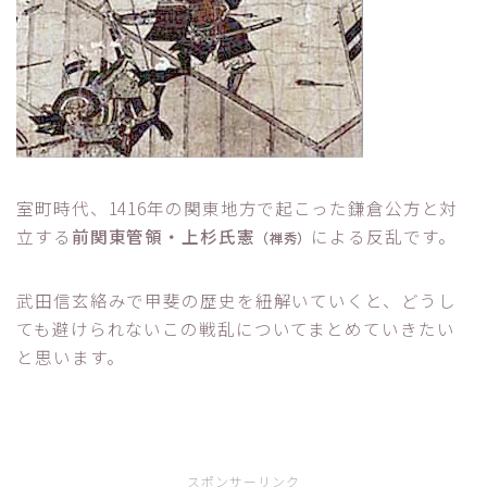
室町時代、1416年の関東地方で起こった鎌倉公方と対
立する
前関東管領・上杉氏憲
による反乱です。
（禅秀）
武田信玄絡みで甲斐の歴史を紐解いていくと、どうし
ても避けられないこの戦乱についてまとめていきたい
と思います。
スポンサーリンク