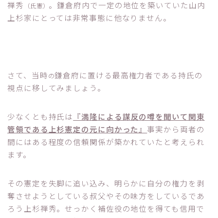
禅秀
。鎌倉府内で一定の地位を築いていた山内
（氏憲）
上杉家にとっては非常事態に他なりません。
さて、当時
鎌倉府に置ける最高権力者である持氏の
の
視点に移してみましょう。
少なくとも持氏は
『
満隆による謀反の噂を聞いて関東
管領である上杉憲定の元に向かった
』
事実から両者の
間にはある程度の信頼関係が築かれていたと考えられ
ます。
その憲定を失脚に追い込み、明らかに自分の権力を剥
奪させようとしている叔父やその味方をしているであ
ろう上杉禅秀。せっかく補佐役の地位を得ても信用で