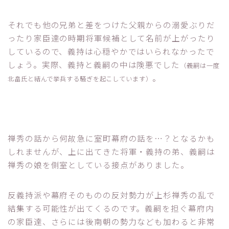
それでも他の兄弟と差をつけた父親からの溺愛ぶりだ
ったり家臣達の時期将軍候補として名前が上がったり
しているので、義持は心穏やかではいられなかったで
しょう。実際、義持と義嗣の中は険悪でした
（義嗣は一度
。
北畠氏と結んで挙兵する騒ぎを起こしています）
禅秀の話から何故急に室町幕府の話を…？となるかも
しれませんが、上に出てきた将軍・義持の弟、義嗣は
禅秀の娘を側室としている接点がありました。
反義持派や幕府そのものの反対勢力が上杉禅秀の乱で
結集する可能性が出てくるのです。義嗣を担ぐ幕府内
の家臣達、さらには後南朝の勢力なども加わると非常