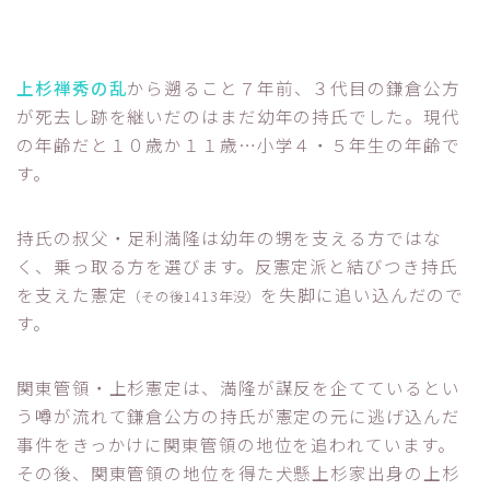
上杉禅秀の乱
から遡ること７年前、３代目の鎌倉公方
が死去し跡を継いだのはまだ幼年の持氏でした。現代
の年齢だと１０歳か１１歳…小学４・５年生の年齢で
す。
持氏の叔父・足利満隆は幼年の甥を支える方ではな
く、乗っ取る方を選びます。反憲定派と結びつき持氏
を支えた憲定
を失脚に追い込んだので
（その後1413年没）
す。
関東管領・上杉憲定は、満隆が謀反を企てているとい
う噂が流れて鎌倉公方の持氏が憲定の元に逃げ込んだ
事件をきっかけに関東管領の地位を追われています。
その後、関東管領の地位を得た犬懸上杉家出身の上杉