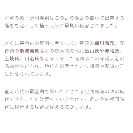
将軍の弟・足利義嗣はこの乱の混乱の最中で出奔する
騒ぎを起こして捕らえられ最期は殺害されました。
さらに幕府内の裏切り者として、管領の
細川満元
、元
管領の
斯波義教
などの超大物の他に
畠山氏や赤松氏、
土岐氏、山名氏
などそうそうたる顔ぶれの守護大名の
名前が挙げられ、地位を剥奪されたり謹慎や配流の刑
に処せられています。
室町時代の最盛期を築いたとされる足利義満の次の時
代ですらこれだけ荒れていたわけで、近い将来戦国時
代に移行する片鱗が見える気がします。