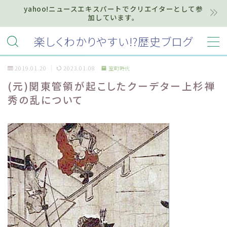
yahoo!ニュースエキスパートでクリエイターとして参
加しています。
MENU
楽しくわかりやすい!?歴史ブログ
2019.01.20
2023.01.08
室町時代
ホーム
(元)関東管領が起こしたクーデター上杉禅
秀の乱について
プライバシーポリシー
お知らせ『インフォメーション』
質問・お問い合わせ等はこちらまで