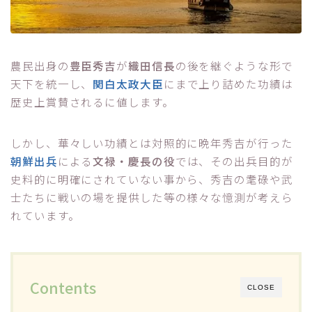
農民出身の
豊臣秀吉
が
織田信長
の後を継ぐような形で
天下を統一し、
関白太政大臣
にまで上り詰めた功績は
歴史上賞賛されるに値します。
しかし、華々しい功績とは対照的に晩年秀吉が行った
朝鮮出兵
による
文禄・慶長の役
では、その出兵目的が
史料的に明確にされていない事から、秀吉の耄碌や武
士たちに戦いの場を提供した等の様々な憶測が考えら
れています。
Contents
CLOSE