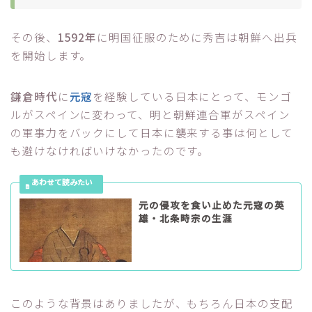
その後、
1592年
に明国征服のために秀吉は朝鮮へ出兵
を開始します。
鎌倉時代
に
元寇
を経験している日本にとって、モンゴ
ルがスペインに変わって、明と朝鮮連合軍がスペイン
の軍事力をバックにして日本に襲来する事は何として
も避けなければいけなかったのです。
元の侵攻を食い止めた元寇の英
雄・北条時宗の生涯
このような背景はありましたが、もちろん日本の支配