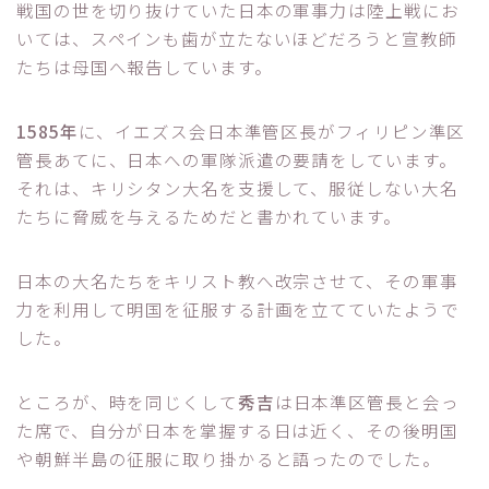
戦国の世を切り抜けていた日本の軍事力は陸上戦にお
いては、スペインも歯が立たないほどだろうと宣教師
たちは母国へ報告しています。
1585年
に、イエズス会日本準管区長がフィリピン準区
管長あてに、日本への軍隊派遣の要請をしています。
それは、キリシタン大名を支援して、服従しない大名
たちに脅威を与えるためだと書かれています。
日本の大名たちをキリスト教へ改宗させて、その軍事
力を利用して明国を征服する計画を立てていたようで
した。
ところが、時を同じくして
秀吉
は日本準区管長と会っ
た席で、自分が日本を掌握する日は近く、その後明国
や朝鮮半島の征服に取り掛かると語ったのでした。