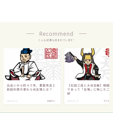
Recommend
こんな記事も読まれています！
出会いから約４０年、豊臣秀吉と
【石田三成と大谷吉継】戦国
前田利家の変わらぬ友情とは？
であって「友情」に殉じた二
絆
Follow Me
2025.07.17
戦国時代
2025.07.15
安土桃山