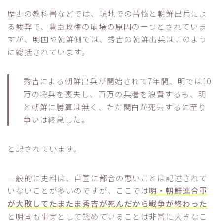
歴史の教科書などでは、現地での苦悩と朝鮮出兵によ
る疲弊で、豊臣政権の崩壊の原因の一つとされていま
すが、明国や朝鮮側では、秀吉の朝鮮出兵はこのよう
に総括されています。
秀吉による朝鮮出兵が開始されて7年間、明では10
万の将兵を喪失し、百万の兵糧を浪費するも、明
と朝鮮に勝算は無く、ただ関白が死去するに至り
争いは終息した。
と記されています。
一般的に史料は、自国に都合の悪いことは記述されて
いないことが多いのですが、ここでは
明・朝鮮連合軍
が大敗してたまたま秀吉が死んだから戦争が終わった
と明国も事実として認めていることは非常に大きなこ