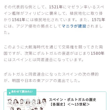
その代表的な例として、
1521年
にマゼラン率いるスペ
イン艦隊がフィリピンに襲来して、植民地化に取り掛
かり
1561年
には植民地化されています。また、
1571年
には、アジア侵攻の拠点として
マニラが建設
されまし
た。
このように大航海時代を通じて交易権を競ってきた両
国ですが、次第にポルトガルの衰退がはじまり
1580年
にはスペインとは同君連合になっています。
ポルトガルと同君連合になったスペインの次の標的
が、明国や日本の東アジアの進出でした。
スペイン・ポルトガルの歴史
【各国史】＜〜15世紀＞