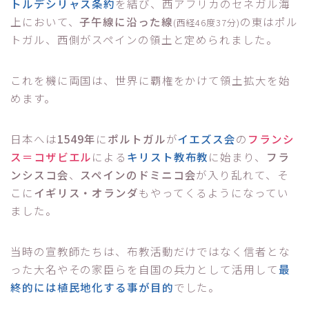
トルデシリャス条約
を結び、西アフリカのセネガル海
上において、
子午線に沿った線
の東はポル
(西経46度37分)
トガル、西側がスペインの領土と定められました。
これを機に両国は、世界に覇権をかけて領土拡大を始
めます。
日本へは
1549年
に
ポルトガル
が
イエズス会
の
フランシ
ス＝コザビエル
による
キリスト教布教
に始まり、
フラ
ンシスコ会
、
スペインのドミニコ会
が入り乱れて、そ
こに
イギリス・オランダ
もやってくるようになってい
ました。
当時の宣教師たちは、布教活動だけではなく信者とな
った大名やその家臣らを自国の兵力として活用して
最
終的には植民地化する事が目的
でした。