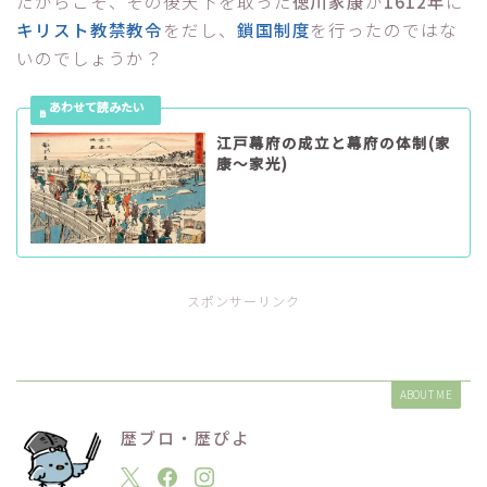
たからこそ、その後天下を取った
徳川家康
が
1612年
に
キリスト教禁教令
をだし、
鎖国制度
を行ったのではな
いのでしょうか？
江戸幕府の成立と幕府の体制(家
康～家光)
スポンサーリンク
ABOUT ME
歴ブロ・歴ぴよ