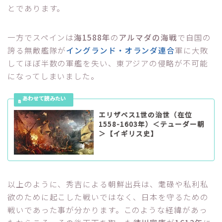
とであります。
一方でスペインは
海1588年
の
アルマダの海戦
で自国の
誇る無敵艦隊が
イングランド・オランダ連合
軍に大敗
してほぼ半数の軍艦を失い、東アジアの侵略が不可能
になってしまいました。
エリザベス1世の治世（在位
1558-1603年）＜テューダー朝
＞【イギリス史】
以上のように、秀吉による朝鮮出兵は、耄碌や私利私
欲のために起こした戦いではなく、日本を守るための
戦いであった事が分かります。このような経緯があっ