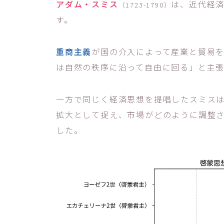
アダム・スミス
は、近代経
（1723-1790）
す。
重商主義
が国の介入によって産業と貿易
は自然の秩序に沿って自由に回る」と主
一方で同じく経済思想を提唱したスミス
拡大として捉え、市場がどのように調整
した。