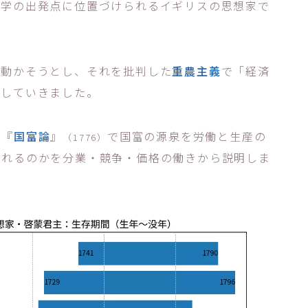
済学の出発点に位置づけられるイギリスの思想家で
を動かそうとし、それを批判した
重農主義
で「経済
張していきました。
は『
国富論
』
で国富の源泉を労働と生産の
（1776）
されるのかを分業・競争・価格の働きから説明しま