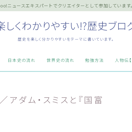
ahoo!ニュースエキスパートでクリエイターとして参加しています
楽しくわかりやすい!?歴史ブロ
歴史を楽しく分かりやすいをテーマに書いています。
ホーム
日本史の流れ
世界史の流れ
勉強方法
人物伝【
プライバシーポリシー
お知らせ『インフォメーション』
／アダム・スミスと『国富
質問・お問い合わせ等はこちらまで