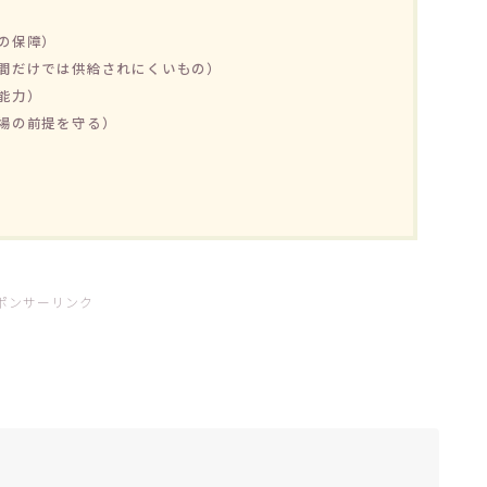
の保障）
間だけでは供給されにくいもの）
能力）
場の前提を守る）
ポンサーリンク