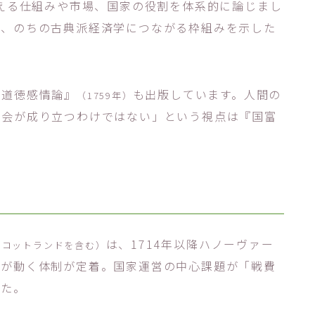
増える仕組みや市場、国家の役割を体系的に論じまし
つ、のちの古典派経済学につながる枠組みを示した
『道徳感情論』
も出版しています。人間の
（1759年）
社会が成り立つわけではない」という視点は『国富
は、1714年以降ハノーヴァー
スコットランドを含む）
策が動く体制が定着。国家運営の中心課題が「戦費
した。