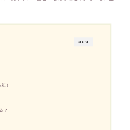
CLOSE
6年）
る？