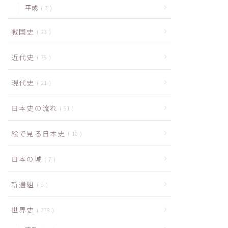
平成
7
戦国史
23
近代史
75
現代史
21
日本史の流れ
51
絵で見る日本史
10
日本の城
7
新選組
9
世界史
278