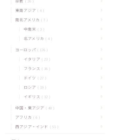
宗教
26
東南アジア
4
南北アメリカ
7
中南米
3
北アメリカ
4
ヨーロッパ
176
イタリア
23
フランス
36
ドイツ
27
ロシア
19
イギリス
32
中国・東アジア
48
アフリカ
6
西アジア・インド
51