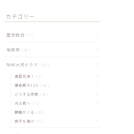
カテゴリー
歴史総合
1
地政学
10
NHK大河ドラマ
123
豊臣兄弟！
2
鎌倉殿の13人
43
どうする家康
36
光る君へ
7
麒麟がくる
28
青天を衝け
7