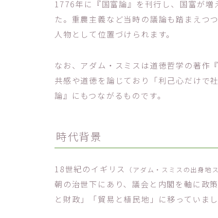
1776年に『国富論』を刊行し、国富が
た。重農主義など当時の議論も踏まえつ
人物として位置づけられます。
なお、アダム・スミスは道徳哲学の著作
共感や道徳を論じており「利己心だけで
論』にもつながるものです。
時代背景
18世紀のイギリス
（アダム・スミスの出身地
朝の治世下にあり、議会と内閣を軸に政
と財政」「貿易と植民地」に移っていま