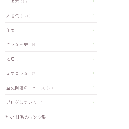
三国志
8
人物伝
121
年表
2
色々な歴史
56
地理
9
歴史コラム
87
歴史関連のニュース
2
ブログについて
4
歴史関係のリンク集