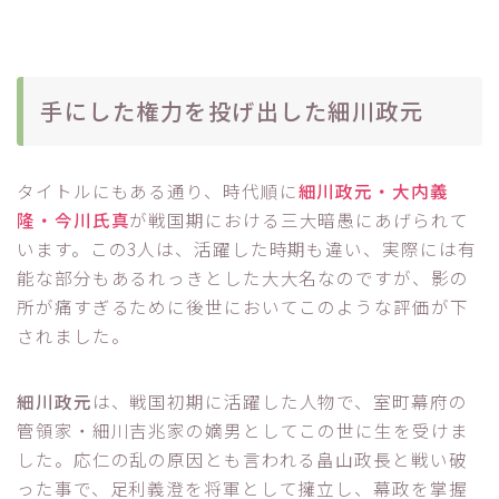
手にした権力を投げ出した細川政元
タイトルにもある通り、時代順に
細川政元・大内義
隆・今川氏真
が戦国期における三大暗愚にあげられて
います。この3人は、活躍した時期も違い、実際には有
能な部分もあるれっきとした大大名なのですが、影の
所が痛すぎるために後世においてこのような評価が下
されました。
細川政元
は、戦国初期に活躍した人物で、室町幕府の
管領家・細川吉兆家の嫡男としてこの世に生を受けま
した。応仁の乱の原因とも言われる畠山政長と戦い破
った事で、足利義澄を将軍として擁立し、幕政を掌握