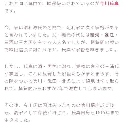
これと同じ理由で、暗愚扱いされているのが
今川氏真
です。
今川家は清和源氏の名門で、足利家に次ぐ家格がある
と言われていました。父・義元の代には
駿河・遠江・
三河
の三カ国を有する大大名でしたが、桶狭間の戦い
で織田信長に討たれると、氏真が家督を継ぎました。
しかし、氏真は酒・男色に溺れ、実権は家老の三浦氏
が掌握し、これに反発した家臣たちがまとまらず、そ
の隙をついて徳川・武田・北条により領地は切り取ら
れて、桶狭間からわずか7年で滅亡してしまいます。
その後、今川氏は国は失ったものの徳川幕府成立後
も、高家として存続が許され、氏真自身も1615年まで
生きました。