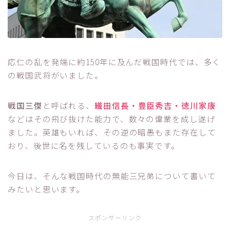
応仁の乱を発端に約150年に及んだ戦国時代では、多く
の戦国武将がいました。
戦国三傑
と呼ばれる、
織田信長・豊臣秀吉・徳川家康
などはその飛び抜けた能力で、数々の偉業を成し遂げ
ました。英雄もいれば、その逆の暗愚もまた存在して
おり、後世に名を残しているのも事実です。
今日は、そんな戦国時代の無能三兄弟について書いて
みたいと思います。
スポンサーリンク