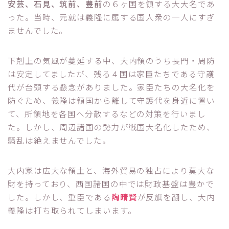
安芸、石見、筑前、豊前
の６ヶ国を領する大大名であ
った。当時、元就は義隆に属する国人衆の一人にすぎ
ませんでした。
下剋上の気風が蔓延する中、大内領のうち長門・周防
は安定してましたが、残る４国は家臣たちである守護
代が台頭する懸念がありました。家臣たちの大名化を
防ぐため、義隆は領国から離して守護代を身近に置い
て、所領地を各国へ分散するなどの対策を行いまし
た。しかし、周辺諸国の勢力が戦国大名化したため、
騒乱は絶えませんでした。
大内家は広大な領土と、海外貿易の独占により莫大な
財を持っており、西国諸国の中では財政基盤は豊かで
した。しかし、重臣である
陶晴賢
が反旗を翻し、大内
義隆は打ち取られてしまいます。