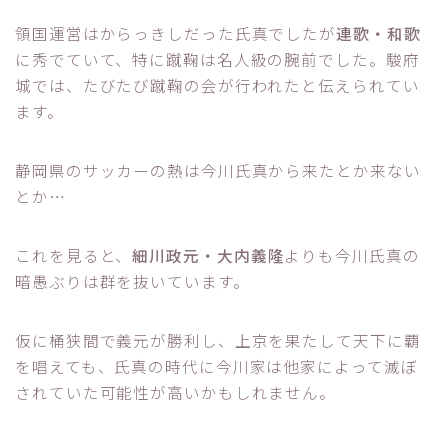
領国運営はからっきしだった氏真でしたが
連歌・和歌
に秀でていて、特に蹴鞠は名人級の腕前でした。駿府
城では、たびたび蹴鞠の会が行われたと伝えられてい
ます。
静岡県のサッカーの熱は今川氏真から来たとか来ない
とか…
これを見ると、
細川政元・大内義隆
よりも今川氏真の
暗愚ぶりは群を抜いています。
仮に桶狭間で義元が勝利し、上京を果たして天下に覇
を唱えても、氏真の時代に今川家は他家によって滅ぼ
されていた可能性が高いかもしれません。