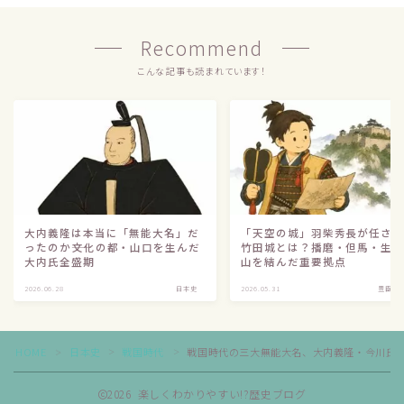
Recommend
こんな記事も読まれています！
大内義隆は本当に「無能大名」だ
「天空の城」羽柴秀長が任さ
ったのか――文化の都・山口を生んだ
竹田城とは？播磨・但馬・生
大内氏全盛期
山を結んだ重要拠点
Follow Me
2026.06.28
日本史
2026.05.31
豊臣兄
HOME
日本史
戦国時代
戦国時代の三大無能大名、大内義隆・今川氏
＞
＞
＞
2026 楽しくわかりやすい!?歴史ブログ