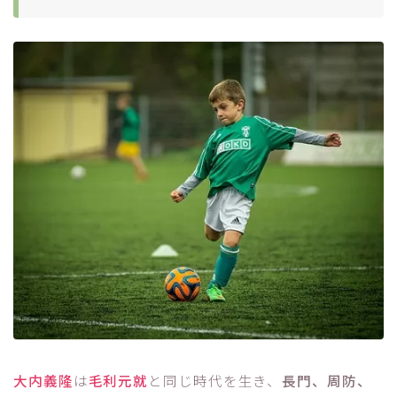
大内義隆
は
毛利元就
と同じ時代を生き、
長門、周防、