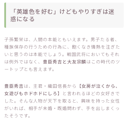
「英雄色を好む」けどもやりすぎは迷
惑になる
子孫繁栄は、人間の本能ともいえます。男子たる者、
種族保存の行うための行為に、飽くなき情熱を注ぎた
いと思うのは本能でしょう。戦国武将においてもそれ
は例外ではなく、
豊臣秀吉と大友宗麟
はこの時代のツ
ートップとも言えます。
豊臣秀吉
は、主君・織田信長から【
女房が泣くから、
女遊びもホドホドにしろ
】と言われるほどの女好きで
した。そんな人物が天下を取ると、興味を持った女性
がいれば、相手が未婚・既婚問わず、手を出しまくっ
たそうです。